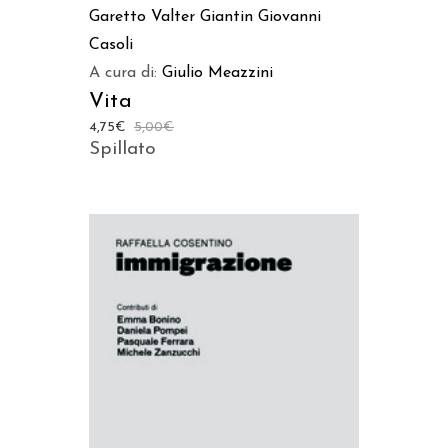
Garetto
Valter Giantin
Giovanni
Casoli
A cura di:
Giulio Meazzini
Vita
4,75
€
5,00
€
Spillato
AGGIUNGI AL CARRELLO