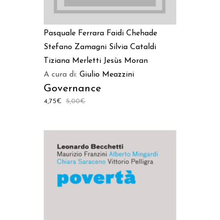
Pasquale Ferrara
Faidi Chehade
Stefano Zamagni
Silvia Cataldi
Tiziana Merletti
Jesùs Moran
A cura di:
Giulio Meazzini
Governance
4,75
€
5,00
€