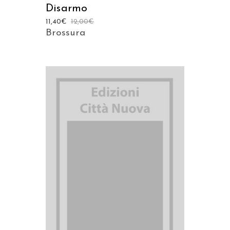
Disarmo
11,40
€
12,00
€
Brossura
AGGIUNGI AL CARRELLO