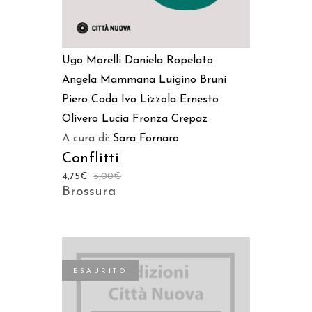
Ugo Morelli
Daniela Ropelato
Angela Mammana
Luigino Bruni
Piero Coda
Ivo Lizzola
Ernesto
Olivero
Lucia Fronza Crepaz
A cura di:
Sara Fornaro
Conflitti
4,75
€
5,00
€
Brossura
ESAURITO