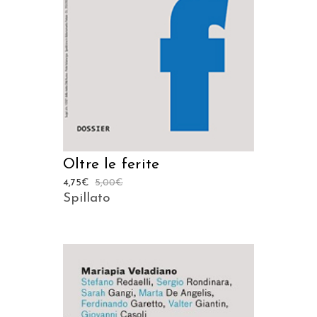
Oltre le ferite
4,75
€
5,00
€
Spillato