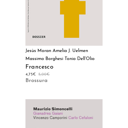
Jesùs Moran
Amelia J. Uelmen
Massimo Borghesi
Tonio Dell’Olio
Francesco
4,75
€
5,00
€
Brossura