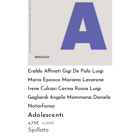
AGGIUNGI AL CARRELLO
Eraldo Affinati
Gigi De Palo
Luigi
Maria Epicoco
Mariano Lavarone
Irene Culcasi
Carina Rossa
Luigi
Gagliardi
Angela Mammana
Daniela
Notarfonso
Adolescenti
4,75
€
5,00
€
Spillato