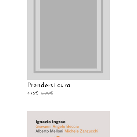
LEGGI TUTTO
Prendersi cura
4,75
€
5,00
€