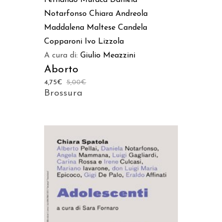
Notarfonso
Chiara Andreola
Maddalena Maltese
Candela
Copparoni
Ivo Lizzola
A cura di:
Giulio Meazzini
Aborto
4,75
€
5,00
€
Brossura