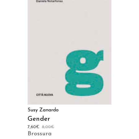
AGGIUNGI AL CARRELLO
Susy Zanardo
Gender
7,60
€
8,00
€
Brossura