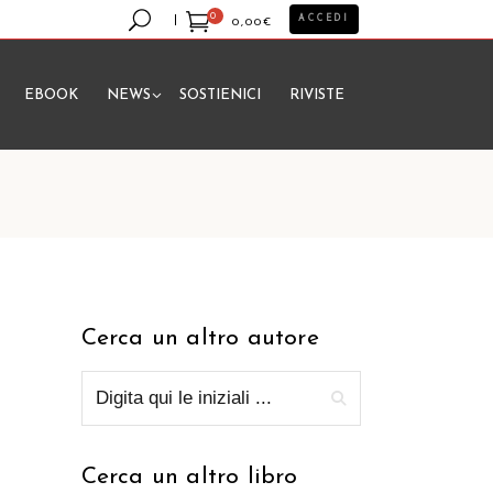
0
ACCEDI
0,00
€
EBOOK
NEWS
SOSTIENICI
RIVISTE
essun prodotto nel carrello.
Cerca un altro autore
Cerca un altro libro