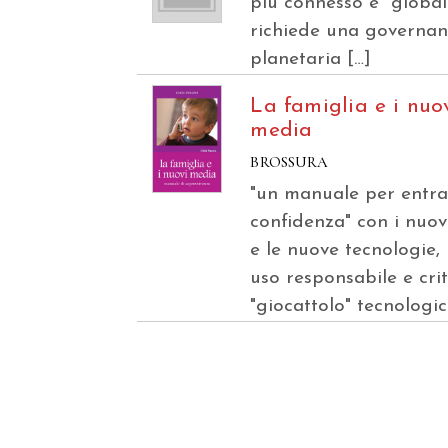
più connesso e “global
richiede una governa
planetaria […]
La famiglia e i nuo
media
BROSSURA
"un manuale per entra
confidenza" con i nuo
e le nuove tecnologie,
uso responsabile e crit
"giocattolo" tecnologic