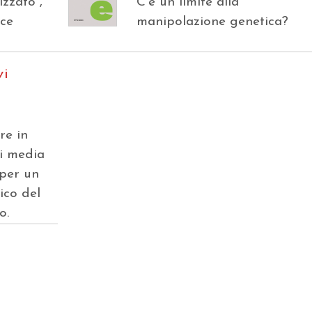
izzato”,
C’è un limite alla
nce
manipolazione genetica?
vi
re in
vi media
 per un
ico del
o.