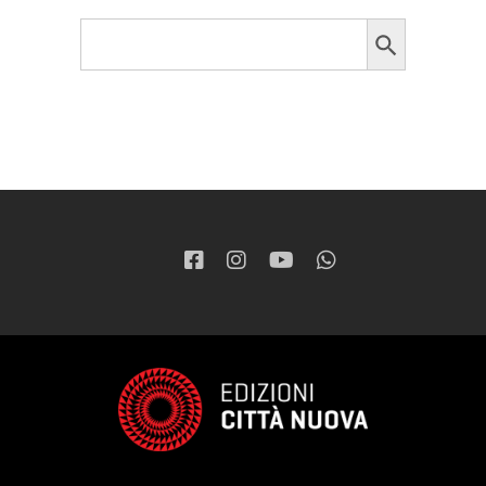
Search Button
Search
for: