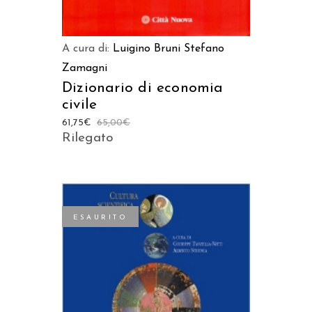
A cura di:
Luigino Bruni
Stefano
Zamagni
Dizionario di economia
civile
61,75
€
65,00
€
Rilegato
ESAURITO