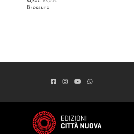
64,60
€
68,00
€
Brossura