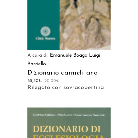
A cura di:
Emanuele Boaga
Luigi
Borriello
Dizionario carmelitano
85,50
€
90,00
€
Rilegato con sovracopertina