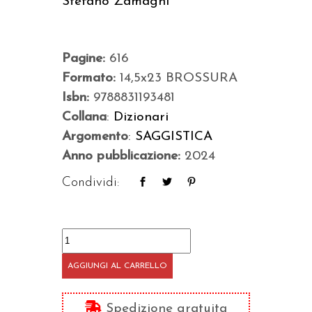
Stefano Zamagni
Pagine:
616
Formato:
14,5x23 BROSSURA
Isbn:
9788831193481
Collana
:
Dizionari
Argomento
:
SAGGISTICA
Anno pubblicazione:
2024
Condividi:
Dizionario
di
AGGIUNGI AL CARRELLO
economia
civile
Spedizione gratuita