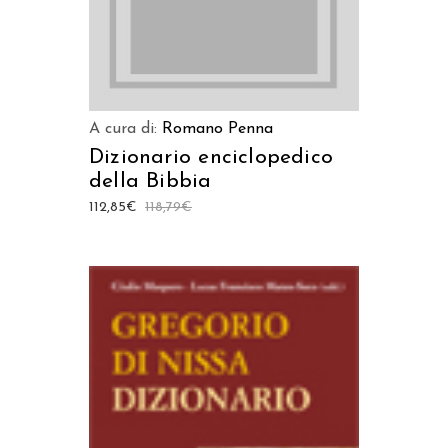
A cura di:
Romano Penna
Dizionario enciclopedico
della Bibbia
112,85
€
118,79
€