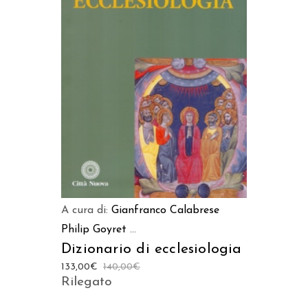
AGGIUNGI AL CARRELLO
A cura di:
Gianfranco Calabrese
Philip Goyret
...
Dizionario di ecclesiologia
133,00
€
140,00
€
Rilegato