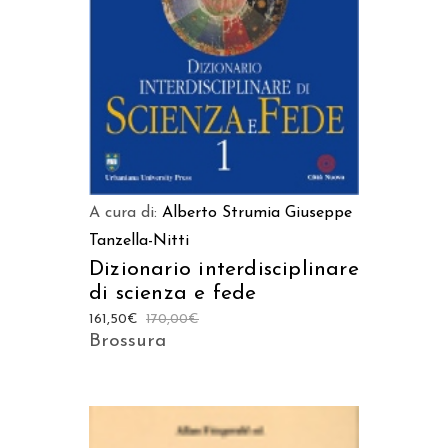
LEGGI TUTTO
A cura di:
Alberto Strumia
Giuseppe
Tanzella-Nitti
Dizionario interdisciplinare
di scienza e fede
161,50
€
170,00
€
Brossura