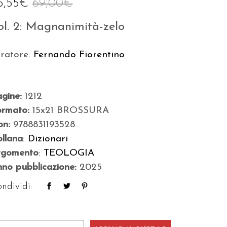
5,55
€
69,00
€
ol. 2: Magnanimità-zelo
uratore:
Fernando Fiorentino
agine:
1212
ormato:
15x21 BROSSURA
bn:
9788831193528
llana
:
Dizionari
rgomento
:
TEOLOGIA
no pubblicazione:
2025
ndividi:
ssico