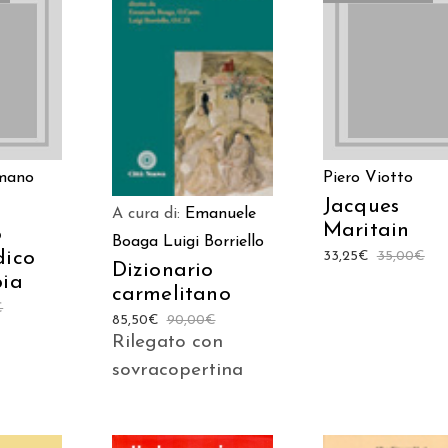
TTO
LEGGI TUTTO
AGGIUNGI AL
CARRELLO
mano
Piero Viotto
Jacques
A cura di:
Emanuele
Maritain
o
Boaga
Luigi Borriello
dico
33,25
€
35,00
€
Dizionario
bia
carmelitano
€
85,50
€
90,00
€
Rilegato con
sovracopertina