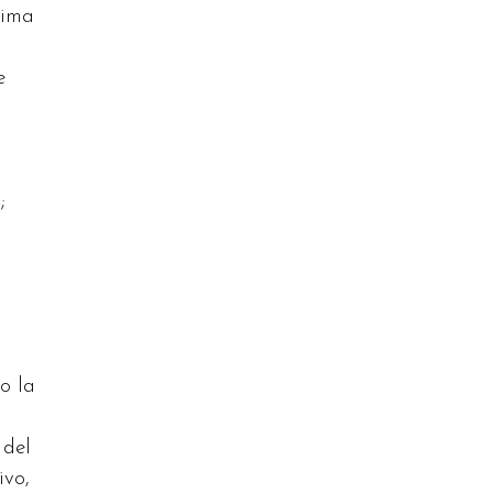
rima
e
;
 o la
 del
ivo,