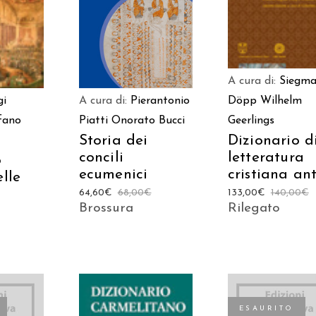
CARRELLO
A cura di:
Siegma
gi
Döpp
Wilhelm
A cura di:
Pierantonio
fano
Geerlings
Piatti
Onorato Bucci
Dizionario d
Storia dei
letteratura
concili
o
cristiana an
ecumenici
elle
133,00
€
140,00
€
64,60
€
68,00
€
Rilegato
Brossura
ESAURITO