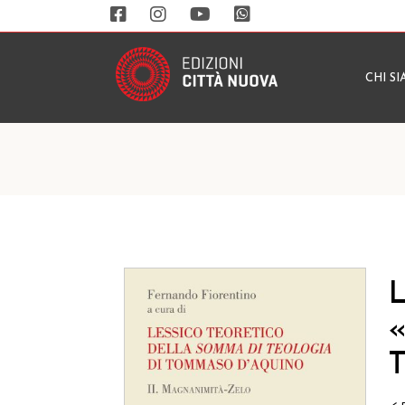
CHI S
L
«