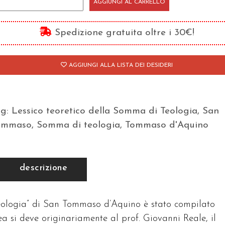
AGGIUNGI AL CARRELLO
oretico
lla
Spedizione gratuita oltre i 30€!
Somma
AGGIUNGI ALLA LISTA DEI DESIDERI
ologia»
ommaso
ag:
Lessico teoretico della Somma di Teologia
,
San
Aquino
ommaso
,
Somma di teologia
,
Tommaso d'Aquino
antità
descrizione
teologia” di San Tommaso d’Aquino è stato compilato
 si deve originariamente al prof. Giovanni Reale, il