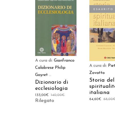
ESAURITO
AGGIUNGI AL
LEGGI TU
CARRELLO
A cura di:
Gianfranco
A cura di:
Pie
Calabrese
Philip
Zovatto
Goyret
...
Storia del
Dizionario di
spirituali
ecclesiologia
italiana
133,00
€
140,00
€
64,60
€
68,00
Rilegato