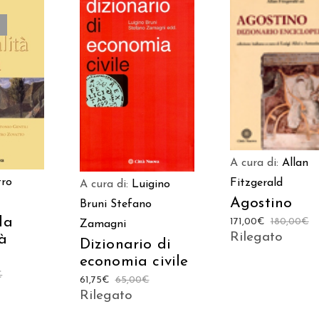
AGGIUNGI AL
AGGIUNGI AL
TTO
CARRELLO
CARRELLO
A cura di:
Allan
tro
Fitzgerald
A cura di:
Luigino
Agostino
Bruni
Stefano
la
171,00
€
180,00
€
Zamagni
Rilegato
tà
Dizionario di
economia civile
€
61,75
€
65,00
€
Rilegato