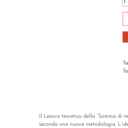
te
de
«
di
te
di
T
T
d'
T
qu
Il Lessico teoretico della “Somma di 
secondo una nuova metodologia. L’idea