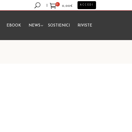
0
ACCEDI
0,00
€
EBOOK
NEWS
SOSTIENICI
RIVISTE
essun prodotto nel carrello.