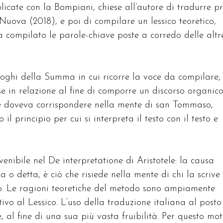
licate con la Bompiani, chiese all’autore di tradurre p
uova (2018), e poi di compilare un lessico teoretico,
 compilato le parole-chiave poste a corredo delle altr
 luoghi della Summa in cui ricorre la voce da compilare;
se in relazione al fine di comporre un discorso organico
voce doveva corrispondere nella mente di san Tommaso,
l principio per cui si interpreta il testo con il testo e
enibile nel De interpretatione di Aristotele: la causa
a o detta, è ciò che risiede nella mente di chi la scrive
no. Le ragioni teoretiche del metodo sono ampiamente
ivo al Lessico. L’uso della traduzione italiana al posto
e, al fine di una sua più vasta fruibilità. Per questo mot