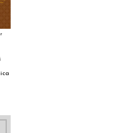
r
i
tica