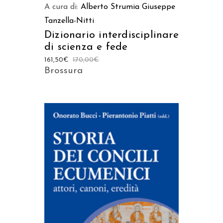
A cura di:
Alberto Strumia
Giuseppe
Tanzella-Nitti
Dizionario interdisciplinare
di scienza e fede
161,50
€
170,00
€
Brossura
AGGIUNGI AL CARRELLO