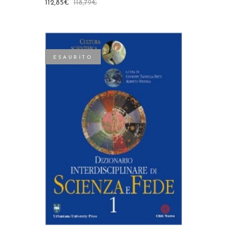
112,85
€
118,79
€
ESAURITO
LEGGI TUTTO