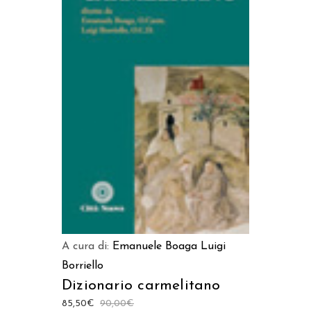
AGGIUNGI AL CARRELLO
A cura di:
Emanuele Boaga
Luigi
Borriello
Dizionario carmelitano
85,50
€
90,00
€