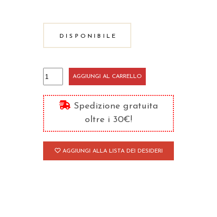
DISPONIBILE
Gregorio
AGGIUNGI AL CARRELLO
di
Nissa
Spedizione gratuita
quantità
oltre i 30€!
AGGIUNGI ALLA LISTA DEI DESIDERI