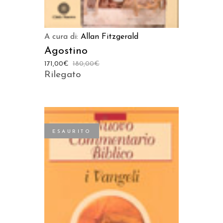
A cura di:
Allan Fitzgerald
Agostino
171,00
€
180,00
€
Rilegato
ESAURITO
LEGGI TUTTO