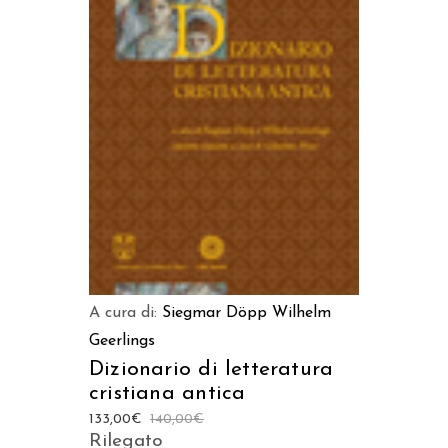
AGGIUNGI AL CARRELLO
A cura di:
Siegmar Döpp
Wilhelm
Geerlings
Dizionario di letteratura
cristiana antica
133,00
€
140,00
€
Rilegato