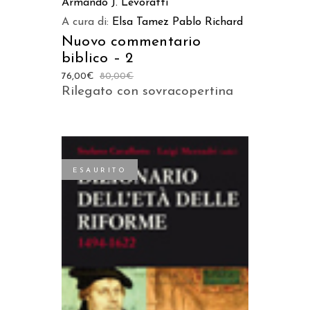
Armando J. Levoratti
A cura di:
Elsa Tamez
Pablo Richard
Nuovo commentario
biblico – 2
76,00
€
80,00
€
Rilegato con sovracopertina
ESAURITO
LEGGI TUTTO