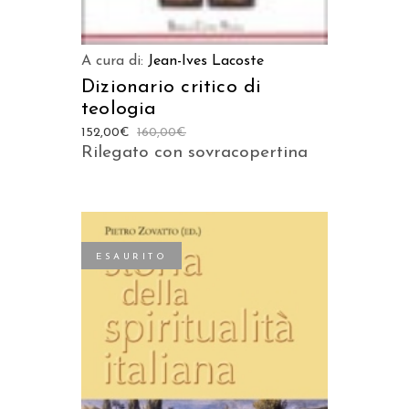
A cura di:
Jean-Ives Lacoste
Dizionario critico di
teologia
152,00
€
160,00
€
Rilegato con sovracopertina
ESAURITO
LEGGI TUTTO