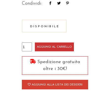
Condividi:
DISPONIBILE
Dizionario
AGGIUNGI AL CARRELLO
di
letteratura
Spedizione gratuita
cristiana
oltre i 30€!
antica
quantità
AGGIUNGI ALLA LISTA DEI DESIDERI