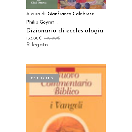
A cura di:
Gianfranco Calabrese
Philip Goyret
...
Dizionario di ecclesiologia
133,00
€
140,00
€
Rilegato
ESAURITO
LEGGI TUTTO