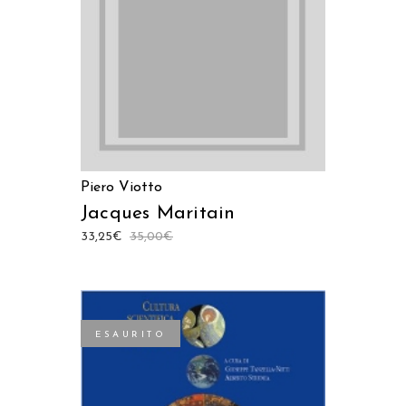
LEGGI TUTTO
Piero Viotto
Jacques Maritain
33,25
€
35,00
€
ESAURITO