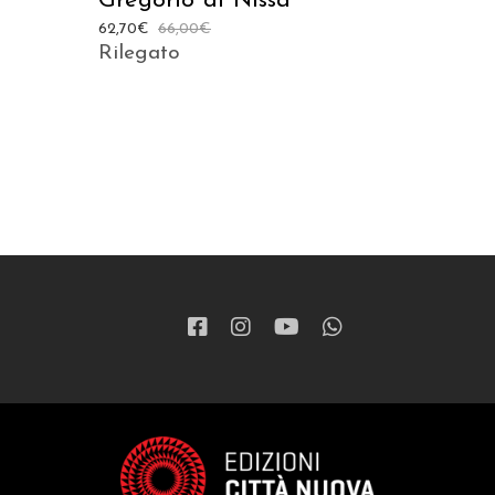
Gregorio di Nissa
62,70
€
66,00
€
Rilegato