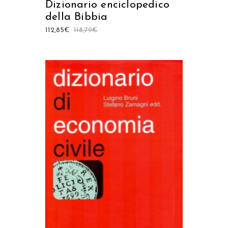
Dizionario enciclopedico
della Bibbia
112,85
€
118,79
€
AGGIUNGI AL CARRELLO