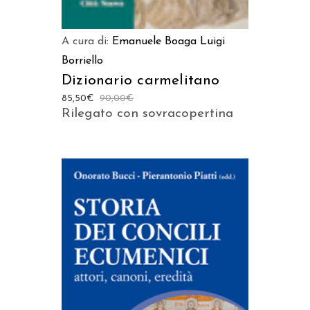
A cura di:
Emanuele Boaga
Luigi
Borriello
Dizionario carmelitano
85,50
€
90,00
€
Rilegato con sovracopertina
AGGIUNGI AL CARRELLO