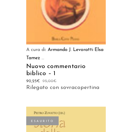
A cura di:
Armando J. Levoratti
Elsa
Tamez
...
Nuovo commentario
biblico – 1
90,25
€
95,00
€
Rilegato con sovracopertina
ESAURITO