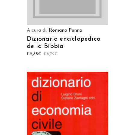
A cura di:
Romano Penna
Dizionario enciclopedico
della Bibbia
112,85
€
118,79
€