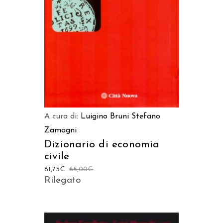
AGGIUNGI AL CARRELLO
A cura di:
Luigino Bruni
Stefano
Zamagni
Dizionario di economia
civile
61,75
€
65,00
€
Rilegato