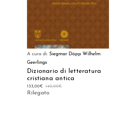
A cura di:
Siegmar Döpp
Wilhelm
Geerlings
Dizionario di letteratura
cristiana antica
133,00
€
140,00
€
Rilegato