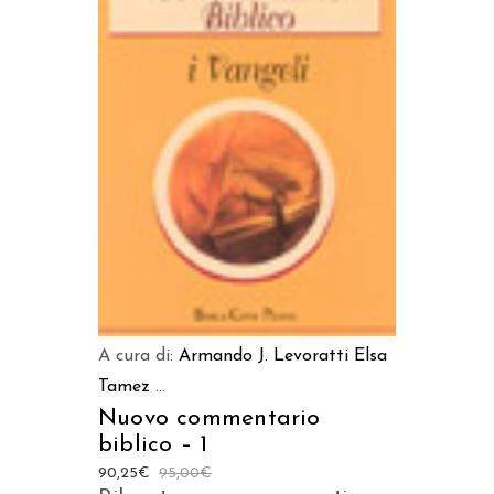
LEGGI TUTTO
A cura di:
Armando J. Levoratti
Elsa
Tamez
...
Nuovo commentario
biblico – 1
90,25
€
95,00
€