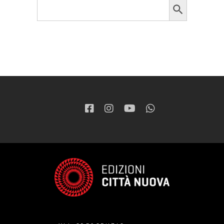
Search
for: