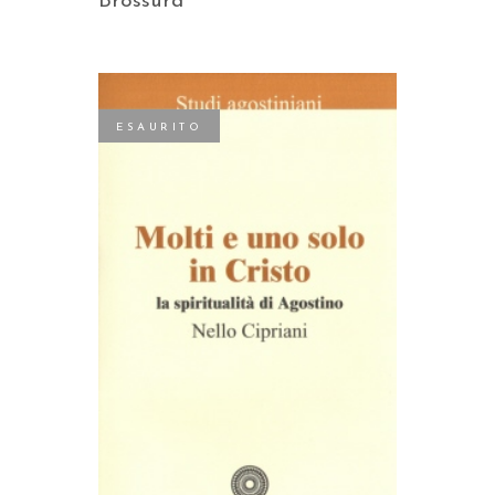
Brossura
ESAURITO
LEGGI TUTTO