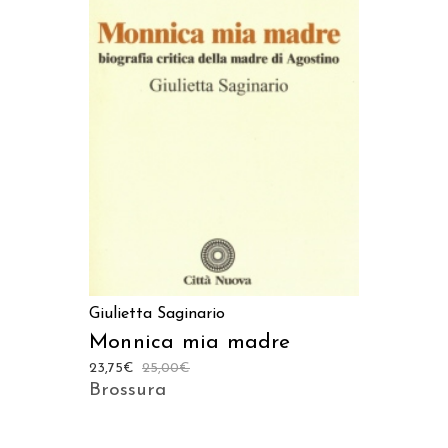
AGGIUNGI AL CARRELLO
Giulietta Saginario
Monnica mia madre
23,75
€
25,00
€
Brossura