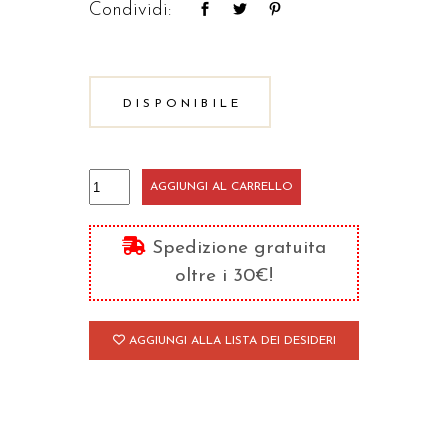
Condividi:
DISPONIBILE
La
AGGIUNGI AL CARRELLO
filosofia
come
Spedizione gratuita
dialogo
oltre i 30€!
quantità
AGGIUNGI ALLA LISTA DEI DESIDERI