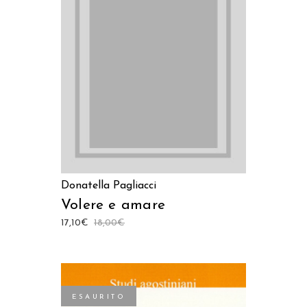
AGGIUNGI AL CARRELLO
Donatella Pagliacci
Volere e amare
17,10
€
18,00
€
ESAURITO