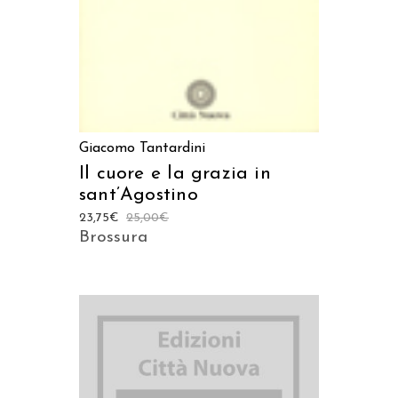
Giacomo Tantardini
Il cuore e la grazia in
sant’Agostino
23,75
€
25,00
€
Brossura