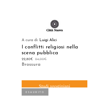
A cura di:
Luigi Alici
I conflitti religiosi nella
scena pubblica
22,80
€
24,00
€
Brossura
ESAURITO