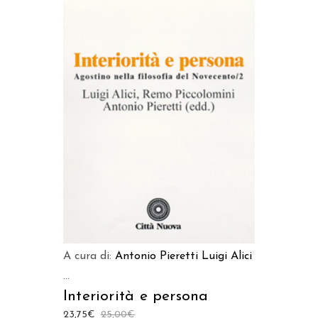
LEGGI TUTTO
A cura di:
Antonio Pieretti
Luigi Alici
...
Interiorità e persona
23,75
€
25,00
€