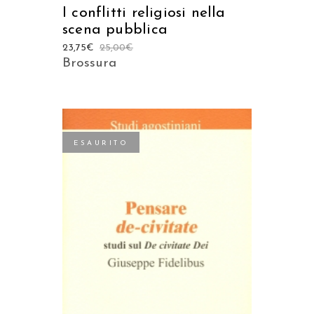
I conflitti religiosi nella
scena pubblica
23,75
€
25,00
€
Brossura
ESAURITO
LEGGI TUTTO