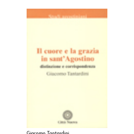
AGGIUNGI AL CARRELLO
Giacomo Tantardini