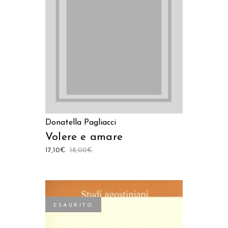
AGGIUNGI AL CARRELLO
Donatella Pagliacci
Volere e amare
17,10
€
18,00
€
ESAURITO