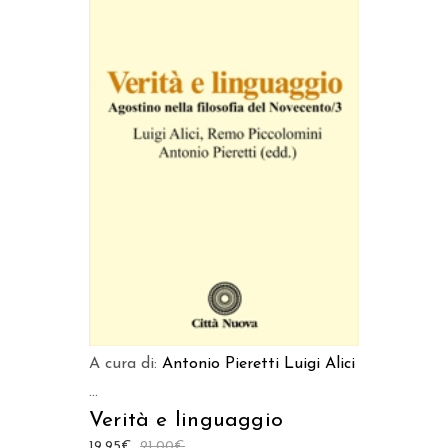
AGGIUNGI AL CARRELLO
A cura di:
Antonio Pieretti
Luigi Alici
...
Verità e linguaggio
19,95
€
21,00
€