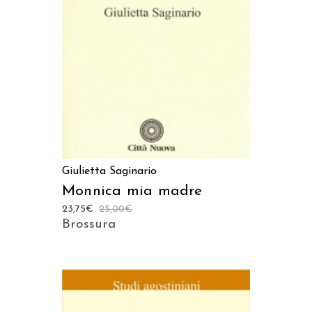
AGGIUNGI AL CARRELLO
Giulietta Saginario
Monnica mia madre
23,75
€
25,00
€
Brossura