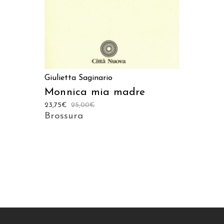
Giulietta Saginario
Monnica mia madre
23,75
€
25,00
€
Brossura