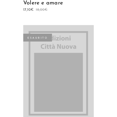
Volere e amare
17,10
€
18,00
€
ESAURITO
LEGGI TUTTO