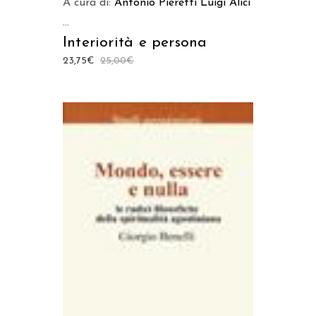
A cura di:
Antonio Pieretti
Luigi Alici
...
Interiorità e persona
23,75
€
25,00
€
AGGIUNGI AL CARRELLO