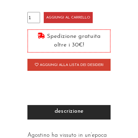
I
AGGIUNGI AL CARRELLO
conflitti
religiosi
Spedizione gratuita
nella
oltre i 30€!
scena
pubblica
AGGIUNGI ALLA LISTA DEI DESIDERI
quantità
descrizione
Agostino ha vissuto in un’epoca