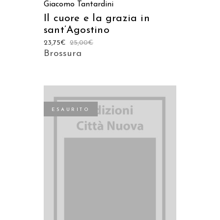
Giacomo Tantardini
Il cuore e la grazia in
sant’Agostino
23,75
€
25,00
€
Brossura
ESAURITO
LEGGI TUTTO