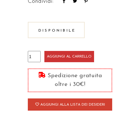
Condividi:
DISPONIBILE
Esistenza
AGGIUNGI AL CARRELLO
e
libertà
Spedizione gratuita
quantità
oltre i 30€!
AGGIUNGI ALLA LISTA DEI DESIDERI