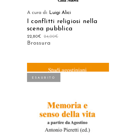
A cura di:
Luigi Alici
I conflitti religiosi nella
scena pubblica
22,80
€
24,00
€
Brossura
ESAURITO
LEGGI TUTTO