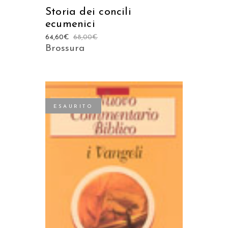
Storia dei concili
ecumenici
64,60
€
68,00
€
Brossura
ESAURITO
LEGGI TUTTO