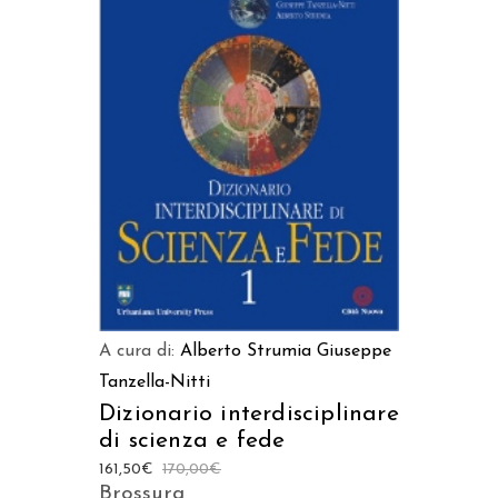
LEGGI TUTTO
A cura di:
Alberto Strumia
Giuseppe
Tanzella-Nitti
Dizionario interdisciplinare
di scienza e fede
161,50
€
170,00
€
Brossura