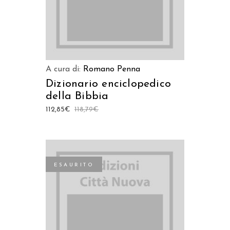
A cura di:
Romano Penna
Dizionario enciclopedico
della Bibbia
112,85
€
118,79
€
ESAURITO