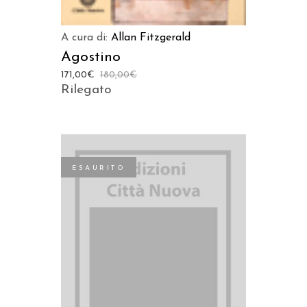
A cura di:
Allan Fitzgerald
Agostino
171,00
€
180,00
€
Rilegato
ESAURITO
LEGGI TUTTO