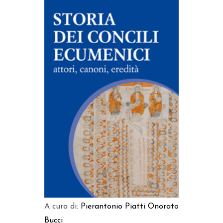
AGGIUNGI AL CARRELLO
A cura di:
Pierantonio Piatti
Onorato
Bucci