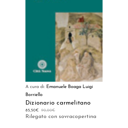
AGGIUNGI AL CARRELLO
A cura di:
Emanuele Boaga
Luigi
Borriello
Dizionario carmelitano
85,50
€
90,00
€
Rilegato con sovracopertina