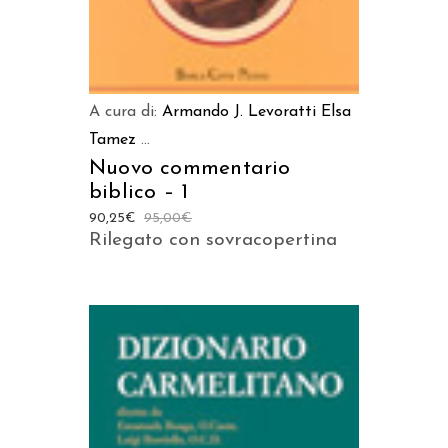
A cura di:
Armando J. Levoratti
Elsa
Tamez
...
Nuovo commentario
biblico – 1
90,25
€
95,00
€
Rilegato con sovracopertina