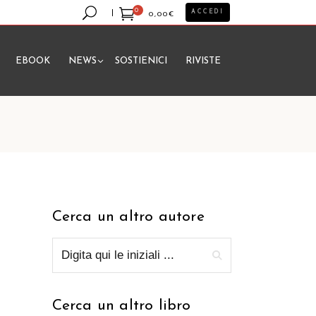
0
ACCEDI
0,00
€
EBOOK
NEWS
SOSTIENICI
RIVISTE
essun prodotto nel carrello.
Cerca un altro autore
Cerca un altro libro