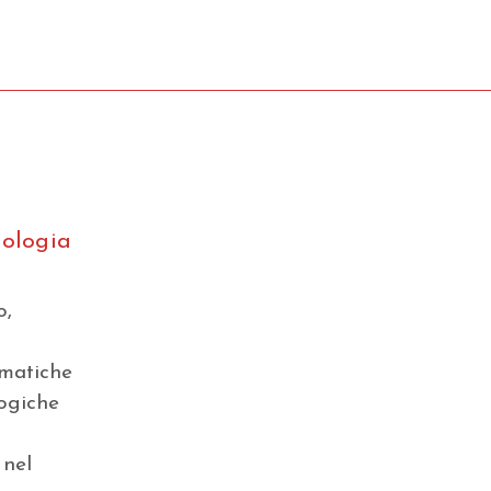
iologia
o,
ematiche
logiche
 nel