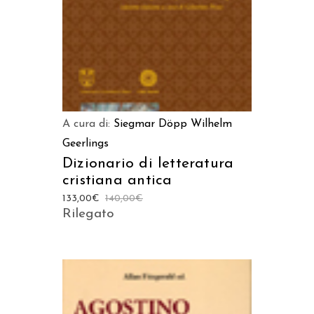
A cura di:
Siegmar Döpp
Wilhelm
Geerlings
Dizionario di letteratura
cristiana antica
133,00
€
140,00
€
Rilegato