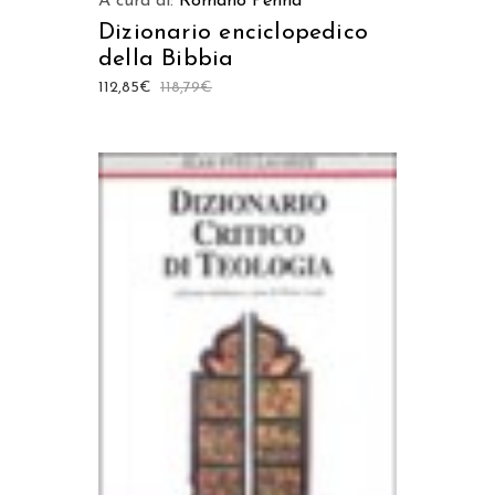
A cura di:
Romano Penna
Dizionario enciclopedico
della Bibbia
112,85
€
118,79
€
AGGIUNGI AL CARRELLO