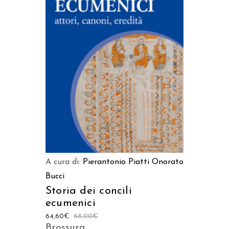
AGGIUNGI AL CARRELLO
A cura di:
Pierantonio Piatti
Onorato
Bucci
Storia dei concili
ecumenici
64,60
€
68,00
€
Brossura