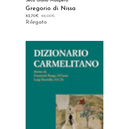
Seco
Giulio Maspero
Gregorio di Nissa
62,70
€
66,00
€
Rilegato
AGGIUNGI AL CARRELLO