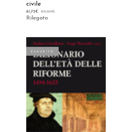
civile
61,75
€
65,00
€
Rilegato
ESAURITO
LEGGI TUTTO