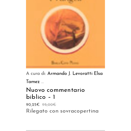
LEGGI TUTTO
A cura di:
Armando J. Levoratti
Elsa
Tamez
...
Nuovo commentario
biblico – 1
90,25
€
95,00
€
Rilegato con sovracopertina