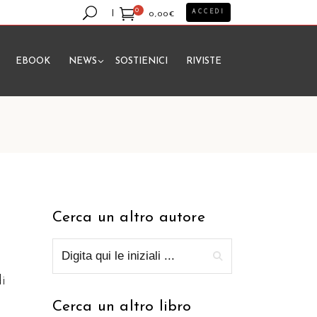
0
ACCEDI
0,00
€
EBOOK
NEWS
SOSTIENICI
RIVISTE
essun prodotto nel carrello.
Cerca un altro autore
i
Cerca un altro libro