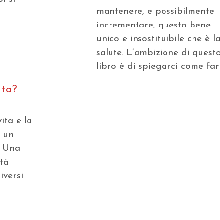
mantenere, e possibilmente
incrementare, questo bene
unico e insostituibile che è l
salute. L’ambizione di quest
libro è di spiegarci come far
ita?
vita e la
e un
? Una
ità
iversi