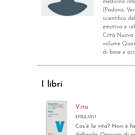
medicina inte
(Padova, Ver
scientifico 
emotiva e rel
Città Nuova 
volume Quando
di base e ac
I libri
Vita
SPILLATO
Cos’è la vita? Non è fa
definirla. Ognuno di no