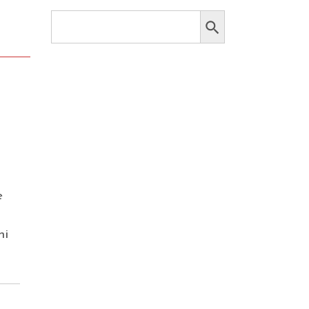
Search Button
Search
for:
e
ni