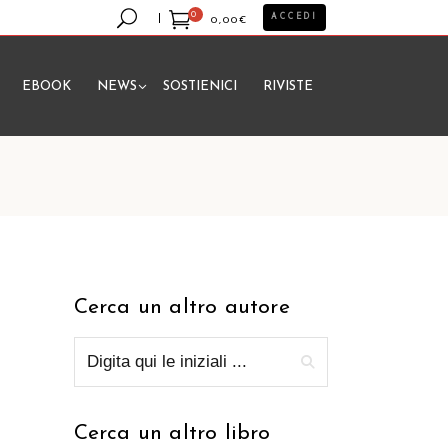
0
ACCEDI
0,00
€
EBOOK
NEWS
SOSTIENICI
RIVISTE
essun prodotto nel carrello.
Cerca un altro autore
Cerca un altro libro