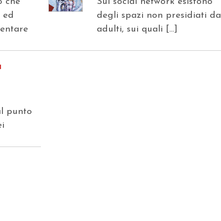
o che
Sui social network esistono
o ed
degli spazi non presidiati d
ventare
adulti, sui quali […]
a
l punto
ei