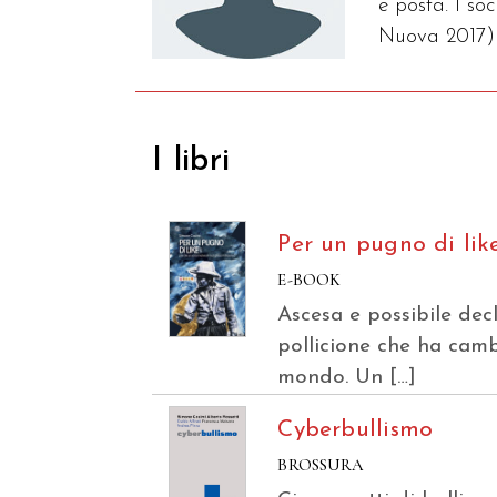
e posta. I so
Nuova 2017) 
I libri
Per un pugno di lik
E-BOOK
Ascesa e possibile dec
pollicione che ha camb
mondo. Un […]
Cyberbullismo
BROSSURA