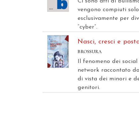
Ci sono atti di bullism
vengono compiuti sol
esclusivamente per di
“cyber”.
Nasci, cresci e post
BROSSURA
Il fenomeno dei social
network raccontato da
di vista dei minori e d
genitori.