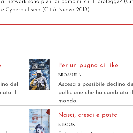
cial network sono pieni di bambini: chi li protegge? (Ci
e Cyberbullismo (Città Nuova 2018).
e
Per un pugno di like
BROSSURA
lino del
Ascesa e possibile declino de
iato il
pollicione che ha cambiato i
mondo.
Nasci, cresci e posta
E-BOOK