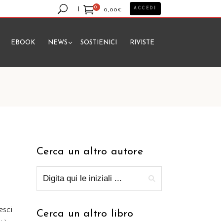
0
ACCEDI
0,00
€
EBOOK
NEWS
SOSTIENICI
RIVISTE
essun prodotto nel carrello.
Cerca un altro autore
esci
Cerca un altro libro