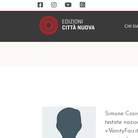
CHI S
Simone Cosim
testate nazi
«VanityFair.i