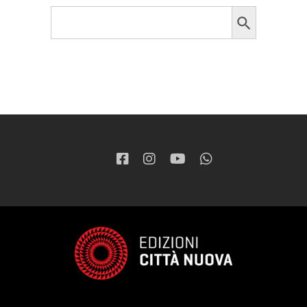
Search Button
Search
for: