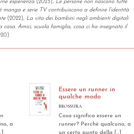
arne esperienza
(2023),
Le persone non nascono tutte
é manga e serie TV contribuiscono a definire l’identità
nte
(2022),
La vita dei bambini negli ambienti digitali
 a casa. Amici, scuola famiglia, cosa ci ha insegnato il
020).
Essere un runner in
qualche modo
BROSSURA
un
Cosa significa essere un
no, a
runner? Perché qualcuno, a
…]
un certo punto della […]