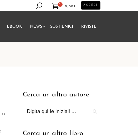
0
ACCEDI
0,00
€
EBOOK
NEWS
SOSTIENICI
RIVISTE
essun prodotto nel carrello.
Cerca un altro autore
lto
o
Cerca un altro libro