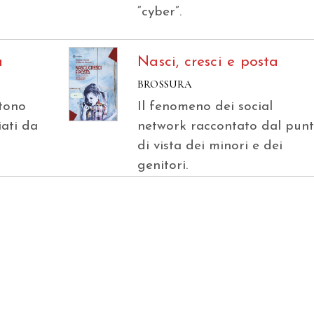
“cyber”.
a
Nasci, cresci e posta
BROSSURA
stono
Il fenomeno dei social
iati da
network raccontato dal pun
di vista dei minori e dei
genitori.