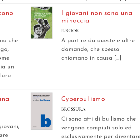
cono
I giovani non sono una
minaccia
E-BOOK
umo che
A partire da queste e altre
nga,
domande, che spesso
come
chiamano in causa […]
ia un
 loro
una
Cyberbullismo
BROSSURA
Ci sono atti di bullismo che
giovani,
vengono compiuti solo ed
ere
esclusivamente per diventar