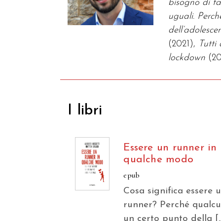
bisogno di f
uguali. Perch
dell’adolesce
(2021),
Tutti
lockdown
(2
I libri
Essere un runner in
qualche modo
epub
Cosa significa essere 
runner? Perché qualcu
un certo punto della [