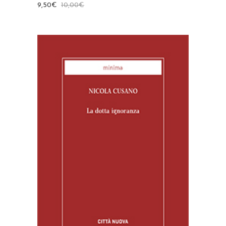
9,50
€
10,00
€
AGGIUNGI AL CARRELLO