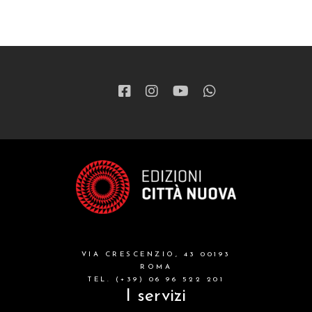
ragazzi
patristica
narrativa
letteratura spirituale
grandi opere
formazione cristiana e liturgia
catalogo storico
bibbia
VIA CRESCENZIO, 43 00193
attualita'
ROMA
TEL. (+39) 06 96 522 201
I servizi