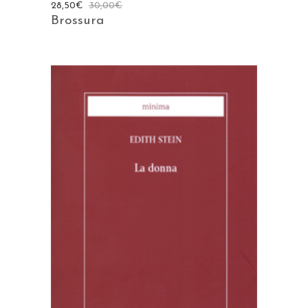
28,50
€
30,00
€
Brossura
AGGIUNGI AL CARRELLO