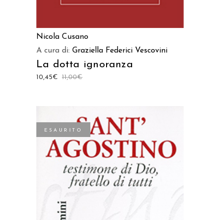
Nicola Cusano
A cura di:
Graziella Federici Vescovini
La dotta ignoranza
10,45
€
11,00
€
ESAURITO
LEGGI TUTTO