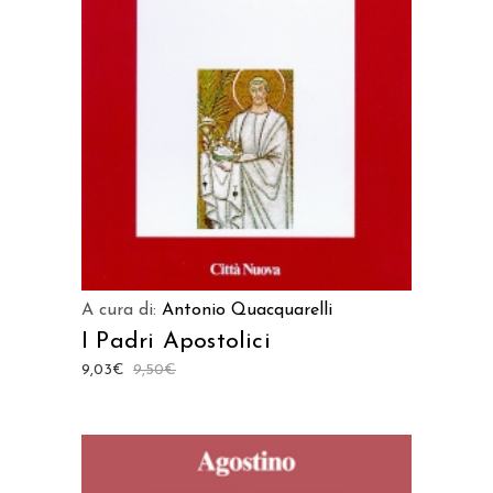
LEGGI TUTTO
A cura di:
Antonio Quacquarelli
I Padri Apostolici
9,03
€
9,50
€