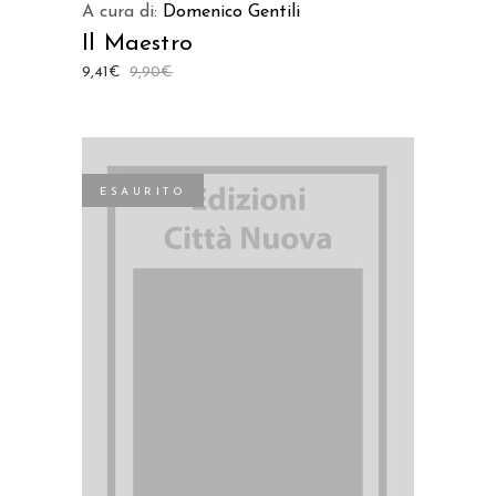
A cura di:
Domenico Gentili
Il Maestro
9,41
€
9,90
€
ESAURITO
LEGGI TUTTO