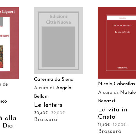
AGGIUNGI AL
AGGIUNGI AL
TTO
CARRELLO
CARRELLO
Caterina da Siena
Nicola Cabasilas
a de
A cura di:
Angelo
A cura di:
Natale
Belloni
Benazzi
nco
Le lettere
La vita in
30,40
€
32,00
€
Cristo
à alla
Brossura
11,40
€
12,00
€
 Dio –
Brossura