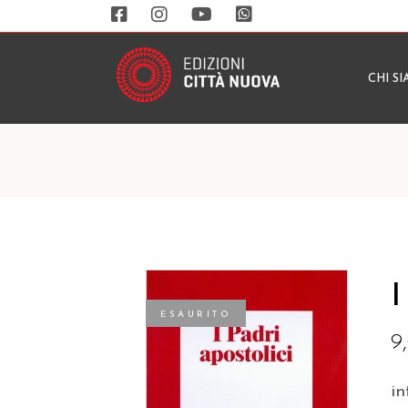
CHI S
I
ESAURITO
9
in