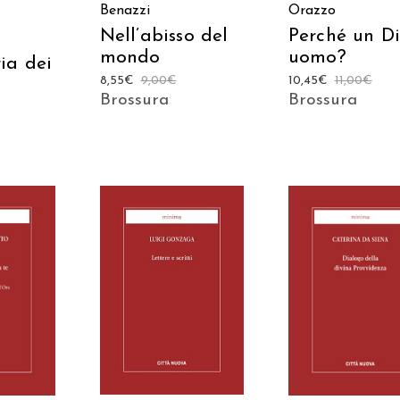
Benazzi
Orazzo
Nell’abisso del
Perché un D
mondo
uomo?
ia dei
8,55
€
9,00
€
10,45
€
11,00
€
Brossura
Brossura
 AL
AGGIUNGI AL
AGGIUNGI AL
LO
CARRELLO
CARRELLO