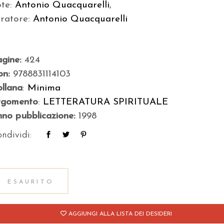
ote:
Antonio Quacquarelli
,
uratore:
Antonio Quacquarelli
agine:
424
bn:
9788831114103
llana
:
Minima
rgomento
:
LETTERATURA SPIRITUALE
no pubblicazione:
1998
ndividi:
ESAURITO
AGGIUNGI ALLA LISTA DEI DESIDERI