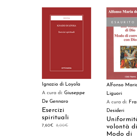
ESAURITO
AGGIUNGI AL
LEGGI TU
CARRELLO
Ignazio di Loyola
Alfonso Mari
A cura di:
Giuseppe
Liguori
De Gennaro
A cura di:
Fra
Esercizi
Desideri
spirituali
Uniformit
7,60
€
8,00
€
volontà di
Modo di