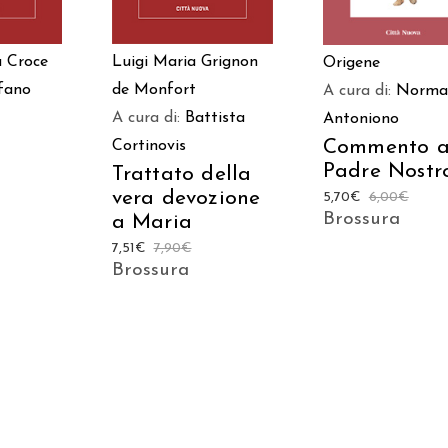
a Croce
Luigi Maria Grignon
Origene
fano
de Monfort
A cura di:
Norma
A cura di:
Battista
Antoniono
Commento a
Cortinovis
Padre Nostr
Trattato della
vera devozione
5,70
€
6,00
€
Brossura
a Maria
7,51
€
7,90
€
Brossura