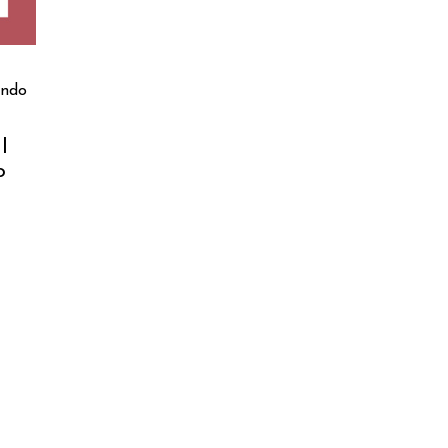
ndo
l
o