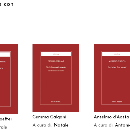
e con
AGGIUNGI AL
AGGIUNGI AL
 AL
CARRELLO
CARRELLO
LO
Gemma Galgani
Anselmo d’Aosta
oeffer
A cura di:
Natale
A cura di:
Antoni
ale