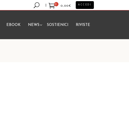
0
ACCEDI
0,00
€
EBOOK
NEWS
SOSTIENICI
RIVISTE
essun prodotto nel carrello.