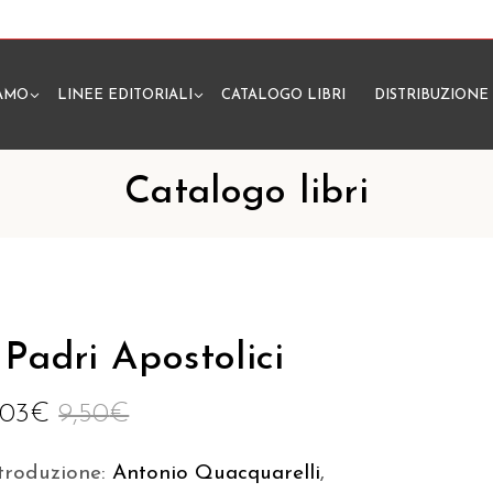
IAMO
LINEE EDITORIALI
CATALOGO LIBRI
DISTRIBUZIONE
N
Catalogo libri
 Padri Apostolici
,03
€
9,50
€
troduzione:
Antonio Quacquarelli
,