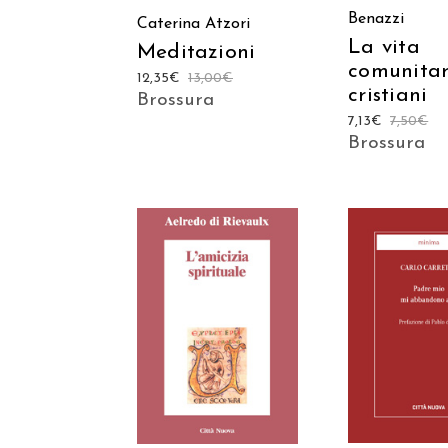
Benazzi
Caterina Atzori
La vita
Meditazioni
comunitar
12,35
€
13,00
€
cristiani
Brossura
7,13
€
7,50
€
Brossura
AGGIUNGI
AGGIUNGI AL
CARREL
CARRELLO