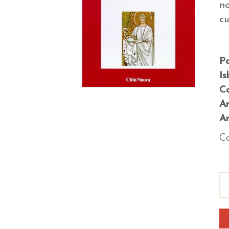
n
c
P
Is
Co
A
An
Co