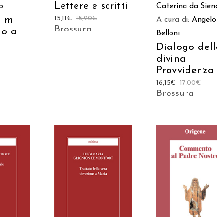
Lettere e scritti
o
Caterina da Sien
o mi
15,11
€
15,90
€
A cura di:
Angelo
Brossura
o a
Belloni
Dialogo del
divina
Provvidenza
16,15
€
17,00
€
Brossura
 AL
AGGIUNGI AL
AGGIUNGI AL
LO
CARRELLO
CARRELLO