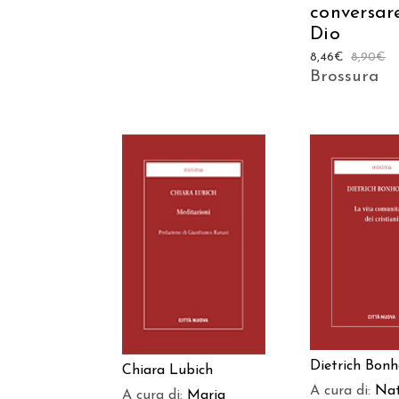
conversar
Dio
8,46
€
8,90
€
Brossura
AGGIUNGI
AGGIUNGI AL
CARREL
CARRELLO
Dietrich Bonh
Chiara Lubich
A cura di:
Nat
A cura di:
Maria