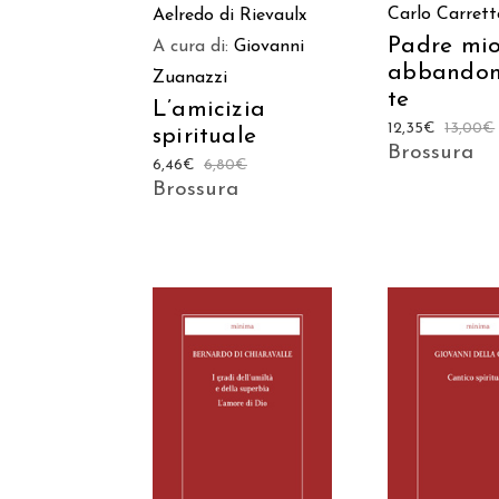
Carlo Carrett
Aelredo di Rievaulx
Padre mi
A cura di:
Giovanni
abbandon
Zuanazzi
te
L’amicizia
12,35
€
13,00
€
spirituale
Brossura
6,46
€
6,80
€
Brossura
AGGIUNGI AL
AGGIUNGI
CARRELLO
CARREL