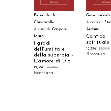
Bernardo di
Giovanni dell
Chiaravalle
A cura di:
Ste
A cura di:
Gaspare
Arduini
Cantico
Mura
spirituale
I gradi
dell’umiltà e
12,35
€
13,00
€
Brossura
della superbia –
L’amore di Dio
12,35
€
13,00
€
Brossura