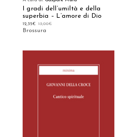
A cura di:
Gaspare Mura
I gradi dell’umiltà e della
superbia – L’amore di Dio
12,35
€
13,00
€
Brossura
AGGIUNGI AL CARRELLO