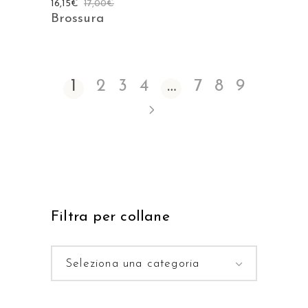
16,15
€
17,00
€
Brossura
1
2
3
4
…
7
8
9
Filtra per collane
Seleziona una categoria