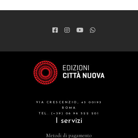
patristica
narrativa
letteratura spirituale
grandi opere
formazione cristiana e liturgia
catalogo storico
bibbia
VIA CRESCENZIO, 43 00193
attualita'
ROMA
TEL. (+39) 06 96 522 201
I servizi
Metodi di pagamento