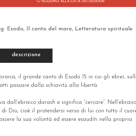
AGGIUNGI ALLA LISTA DEI DESIDERI
ag:
Esodo
,
Il canto del mare
,
Letteratura spirituale
descrizione
braica, il grande canto di Esodo 15 in cui gli ebrei, sul
tti passare dalla schiavitù alla libertà.
 dall’ebraico darash e significa “cercare”. Nell’ebraic
di Dio, cioè il protendersi verso di lui con tutto il cuor
noscere la sua volontà ed essere esauditi nella propria