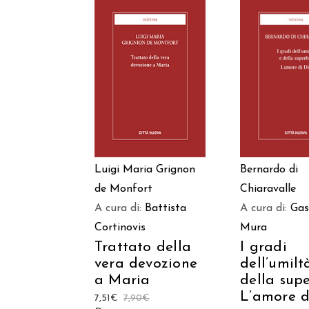
AGGIUNGI AL
AGGIUNGI
CARRELLO
CARREL
Luigi Maria Grignon
Bernardo di
de Monfort
Chiaravalle
A cura di:
Battista
A cura di:
Gas
Cortinovis
Mura
Trattato della
I gradi
vera devozione
dell’umilt
a Maria
della sup
L’amore d
7,51
€
7,90
€