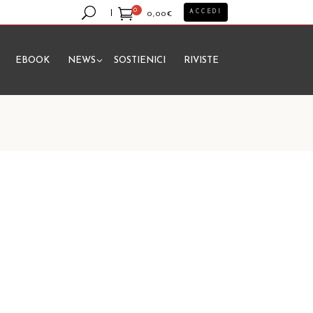
0
ACCEDI
0,00
€
EBOOK
NEWS
SOSTIENICI
RIVISTE
essun prodotto nel carrello.