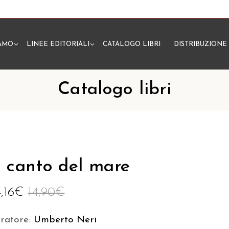
IAMO
LINEE EDITORIALI
CATALOGO LIBRI
DISTRIBUZIONE
N
Catalogo libri
l canto del mare
4,16
€
14,90
€
uratore:
Umberto Neri