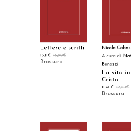
AGGIUNGI AL
AGGIUNGI
CARRELLO
CARREL
Lettere e scritti
Nicola Cabasi
15,11
€
15,90
€
A cura di:
Nat
Brossura
Benazzi
La vita in
Cristo
11,40
€
12,00
€
Brossura