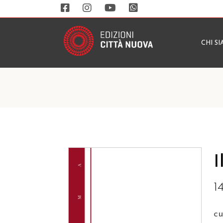
CHI S
I
1
c