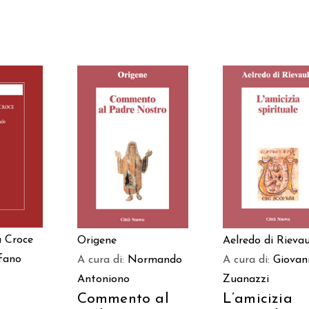
 AL
AGGIUNGI AL
AGGIUNGI AL
LO
CARRELLO
CARRELLO
a Croce
Origene
Aelredo di Rievau
fano
A cura di:
Normando
A cura di:
Giovan
Antoniono
Zuanazzi
Commento al
L’amicizia