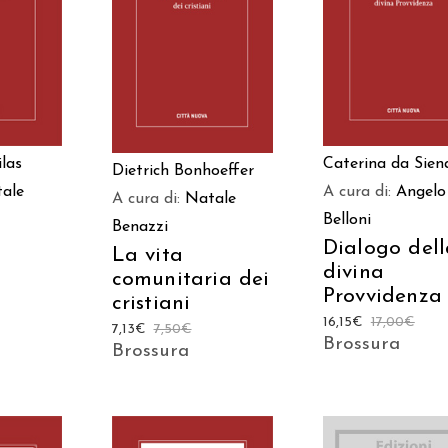
 AL
AGGIUNGI AL
AGGIUNGI AL
LO
CARRELLO
CARRELLO
las
Caterina da Sien
Dietrich Bonhoeffer
ale
A cura di:
Angelo
A cura di:
Natale
Belloni
Benazzi
Dialogo del
La vita
divina
comunitaria dei
Provvidenza
cristiani
16,15
€
17,00
€
7,13
€
7,50
€
Brossura
Brossura