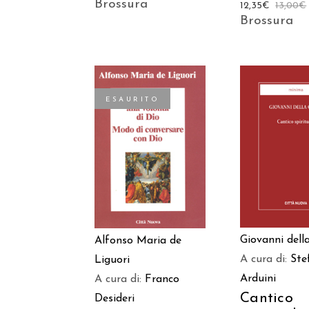
Brossura
12,35
€
13,00
€
Brossura
ESAURITO
AGGIUNGI
LEGGI TUTTO
CARREL
Giovanni dell
Alfonso Maria de
A cura di:
Ste
Liguori
Arduini
A cura di:
Franco
Cantico
Desideri