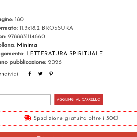
agine:
180
ormato:
11,3x18,2 BROSSURA
bn:
9788831114660
llana
:
Minima
rgomento
:
LETTERATURA SPIRITUALE
no pubblicazione:
2026
ndividi:
AGGIUNGI AL CARRELLO
nto
l
Spedizione gratuita oltre i 30€!
are
antità