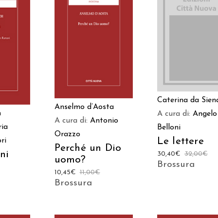
AGGIUNGI AL
AGGIUNGI AL
 AL
CARRELLO
CARRELLO
LO
Caterina da Sien
Anselmo d’Aosta
h
A cura di:
Angelo
A cura di:
Antonio
ia
Belloni
Orazzo
Le lettere
ri
Perché un Dio
ni
30,40
€
32,00
€
uomo?
Brossura
10,45
€
11,00
€
Brossura