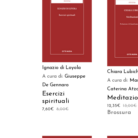
AGGIUNGI AL
AGGIUNGI
CARRELLO
CARREL
Ignazio di Loyola
Chiara Lubic
A cura di:
Giuseppe
A cura di:
Mar
De Gennaro
Caterina Atzo
Esercizi
Meditazio
spirituali
12,35
€
13,00
€
7,60
€
8,00
€
Brossura