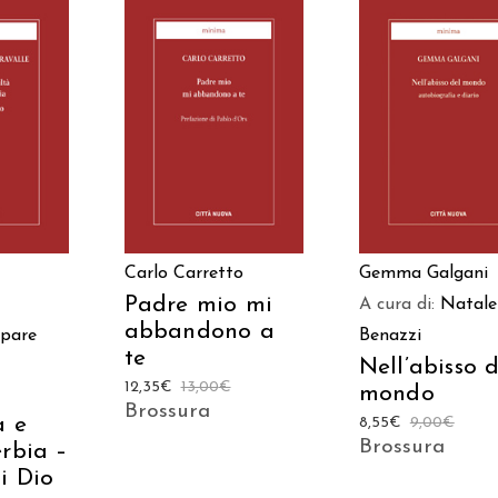
 AL
AGGIUNGI AL
AGGIUNGI AL
LO
CARRELLO
CARRELLO
Carlo Carretto
Gemma Galgani
Padre mio mi
A cura di:
Natale
abbandono a
pare
Benazzi
te
Nell’abisso d
12,35
€
13,00
€
mondo
Brossura
à e
8,55
€
9,00
€
Brossura
erbia –
i Dio