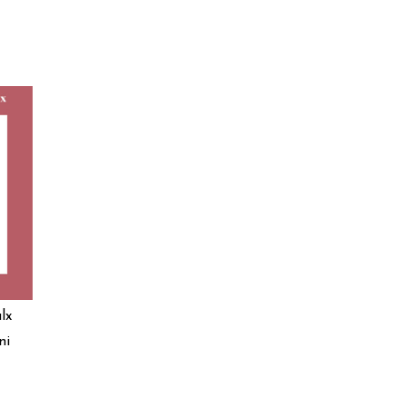
lx
ni