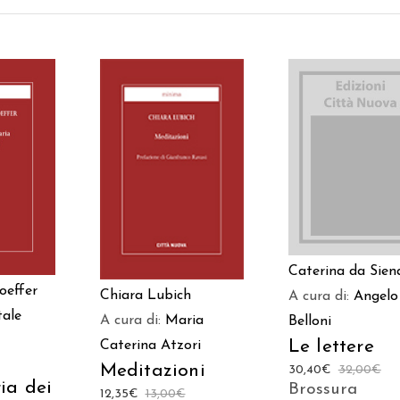
AGGIUNGI AL
 AL
AGGIUNGI AL
CARRELLO
LO
CARRELLO
Caterina da Sien
oeffer
Chiara Lubich
A cura di:
Angelo
ale
A cura di:
Maria
Belloni
Le lettere
Caterina Atzori
Meditazioni
30,40
€
32,00
€
ia dei
Brossura
12,35
€
13,00
€