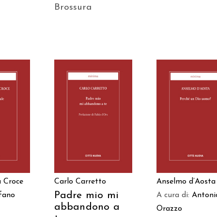
Brossura
 AL
AGGIUNGI AL
AGGIUNGI AL
LO
CARRELLO
CARRELLO
a Croce
Carlo Carretto
Anselmo d’Aosta
Padre mio mi
fano
A cura di:
Antoni
abbandono a
Orazzo