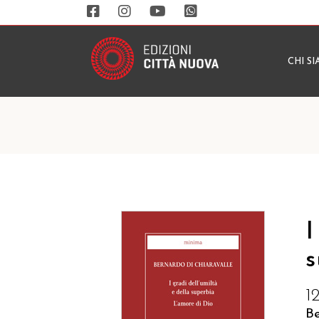
CHI S
I
s
1
Be