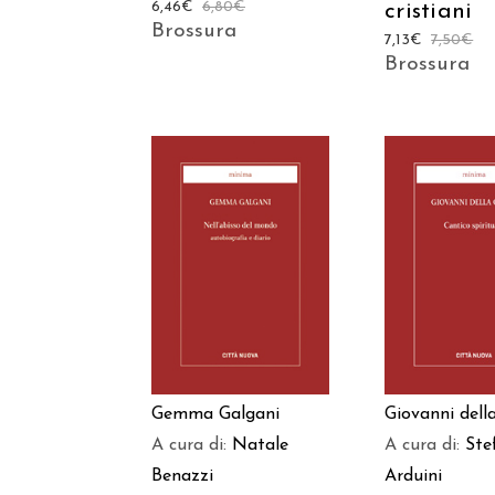
6,46
€
6,80
€
cristiani
Brossura
7,13
€
7,50
€
Brossura
AGGIUNGI AL
AGGIUNGI
CARRELLO
CARREL
Gemma Galgani
Giovanni dell
A cura di:
Natale
A cura di:
Ste
Benazzi
Arduini