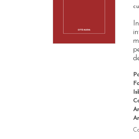
c
I
i
m
p
d
P
F
Is
Co
A
An
Co