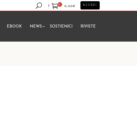
0
ACCEDI
0,00
€
EBOOK
NEWS
SOSTIENICI
RIVISTE
essun prodotto nel carrello.