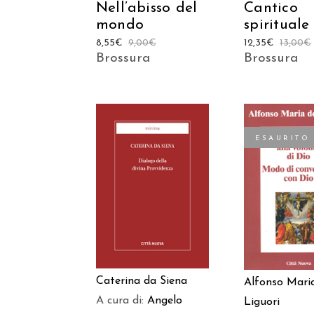
Nell’abisso del
Cantico
mondo
spirituale
8,55
€
9,00
€
12,35
€
13,00
€
Brossura
Brossura
ESAURITO
AGGIUNGI AL
LEGGI TU
CARRELLO
Caterina da Siena
Alfonso Mari
A cura di:
Angelo
Liguori