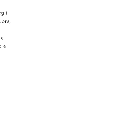
gli
uore,
 e
o e
.