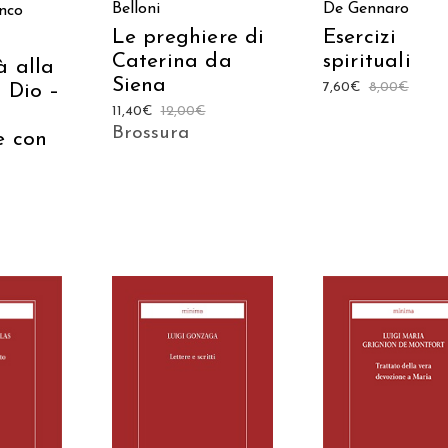
De Gennaro
Belloni
nco
Esercizi
Le preghiere di
spirituali
Caterina da
à alla
Siena
7,60
€
8,00
€
 Dio –
11,40
€
12,00
€
Brossura
e con
 AL
AGGIUNGI AL
AGGIUNGI AL
LO
CARRELLO
CARRELLO