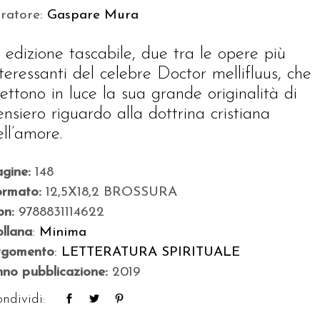
uratore:
Gaspare Mura
n edizione tascabile, due tra le opere più
nteressanti del celebre Doctor mellifluus, che
ettono in luce la sua grande originalità di
ensiero riguardo alla dottrina cristiana
ell’amore.
agine:
148
ormato:
12,5X18,2 BROSSURA
bn:
9788831114622
llana
:
Minima
rgomento
:
LETTERATURA SPIRITUALE
no pubblicazione:
2019
ndividi: