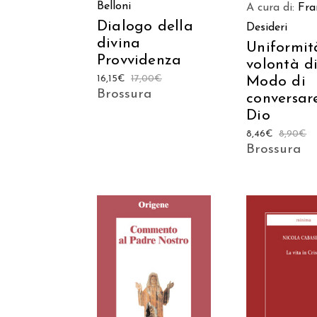
Belloni
A cura di:
Fra
Dialogo della
Desideri
divina
Uniformit
Provvidenza
volontà di
16,15
€
17,00
€
Modo di
Brossura
conversar
Dio
8,46
€
8,90
€
Brossura
AGGIUNGI AL
AGGIUNGI
CARRELLO
CARREL