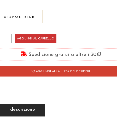
DISPONIBILE
AGGIUNGI AL CARRELLO
adi
ll'umiltà
Spedizione gratuita oltre i 30€!
lla
AGGIUNGI ALLA LISTA DEI DESIDERI
perbia
'amore
io
descrizione
antità