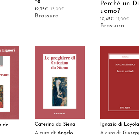
te
Perché un D
12,35
€
13,00
€
uomo?
Brossura
10,45
€
11,00
€
Brossura
AGGIUNGI AL
AGGIUNGI AL
TTO
CARRELLO
CARRELLO
Ignazio di Loyola
Caterina da Siena
a de
A cura di:
Giusep
A cura di:
Angelo