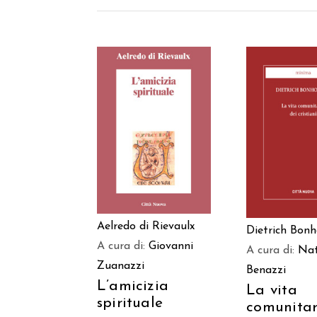
AGGIUNGI AL
AGGIUNGI
CARRELLO
CARREL
Aelredo di Rievaulx
Dietrich Bonh
A cura di:
Giovanni
A cura di:
Nat
Zuanazzi
Benazzi
L’amicizia
La vita
spirituale
comunitar