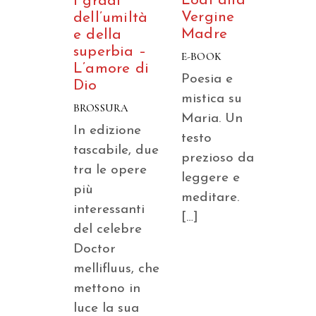
Lodi alla
I gradi
Vergine
dell’umiltà
Madre
e della
superbia –
E-BOOK
L’amore di
Poesia e
Dio
mistica su
BROSSURA
Maria. Un
In edizione
testo
tascabile, due
prezioso da
tra le opere
leggere e
più
meditare.
interessanti
[…]
del celebre
Doctor
mellifluus, che
mettono in
luce la sua