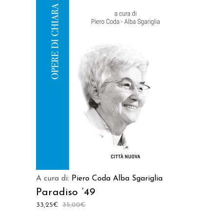
AGGIUNGI AL CARRELLO
A cura di:
Piero Coda
Alba Sgariglia
Paradiso ’49
33,25
€
35,00
€