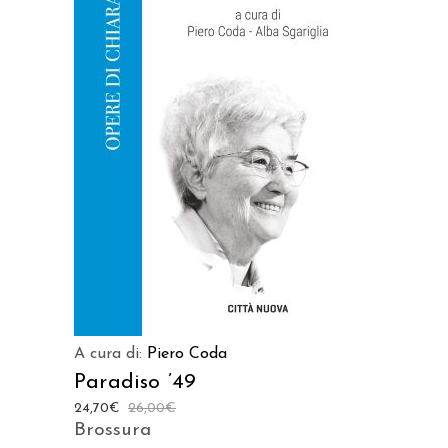
AGGIUNGI AL CARRELLO
A cura di:
Piero Coda
Paradiso ’49
24,70
€
26,00
€
Brossura