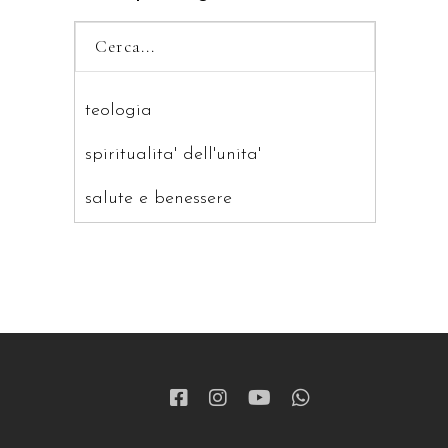
teologia
spiritualita' dell'unita'
salute e benessere
saggistica
ragazzi
patristica
narrativa
letteratura spirituale