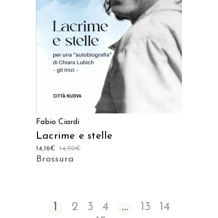
AGGIUNGI AL CARRELLO
Fabio Ciardi
Lacrime e stelle
14,16
€
14,90
€
Brossura
1
2
3
4
…
13
14