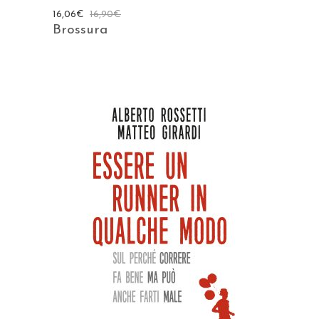
16,06
€
16,90
€
Brossura
AGGIUNGI AL CARRELLO