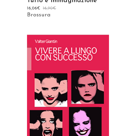
Tutto è immaginazione
16,06
€
16,90
€
Brossura
AGGIUNGI AL CARRELLO