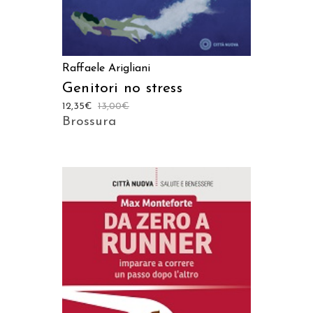
Raffaele Arigliani
Genitori no stress
12,35
€
13,00
€
Brossura
AGGIUNGI AL CARRELLO