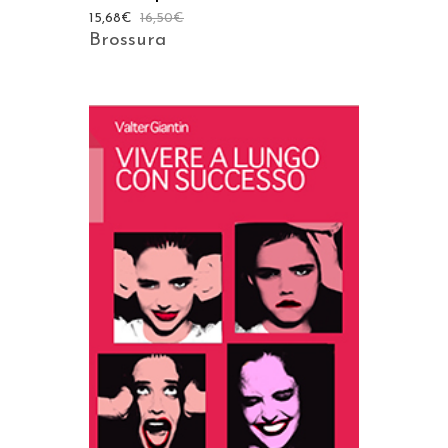
15,68
€
16,50
€
Brossura
AGGIUNGI AL CARRELLO