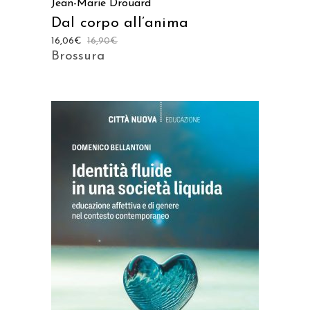
Jean-Marie Drouard
Dal corpo all’anima
16,06
€
16,90
€
Brossura
AGGIUNGI AL CARRELLO