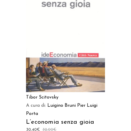
AGGIUNGI AL CARRELLO
Tibor Scitovsky
A cura di:
Luigino Bruni
Pier Luigi
Porta
L’economia senza gioia
30,40
€
32,00
€