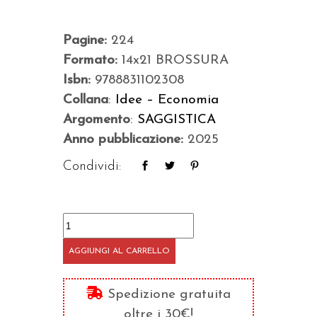
Pagine:
224
Formato:
14x21 BROSSURA
Isbn:
9788831102308
Collana
:
Idee – Economia
Argomento
:
SAGGISTICA
Anno pubblicazione:
2025
Condividi:
L'astuzia
del
AGGIUNGI AL CARRELLO
capitalismo
quantità
Spedizione gratuita
oltre i 30€!