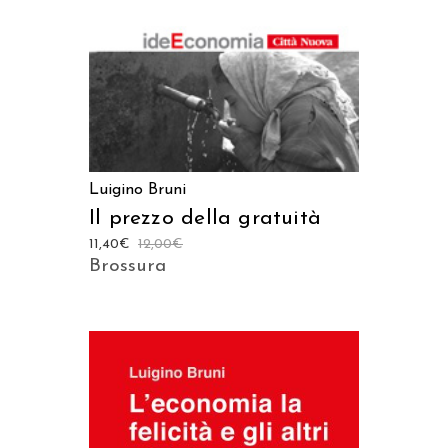
Luigino Bruni
Il prezzo della gratuità
11,40
€
12,00
€
Brossura