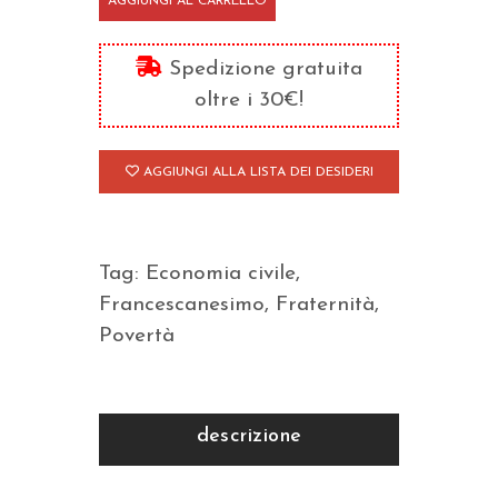
AGGIUNGI AL CARRELLO
san
Francesco
Spedizione gratuita
quantità
oltre i 30€!
AGGIUNGI ALLA LISTA DEI DESIDERI
Tag:
Economia civile
,
Francescanesimo
,
Fraternità
,
Povertà
descrizione