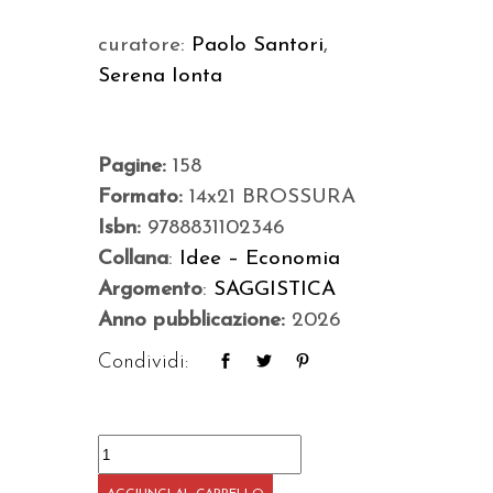
curatore:
Paolo Santori
,
Serena Ionta
Pagine:
158
Formato:
14x21 BROSSURA
Isbn:
9788831102346
Collana
:
Idee – Economia
Argomento
:
SAGGISTICA
Anno pubblicazione:
2026
Condividi:
L'economia
di