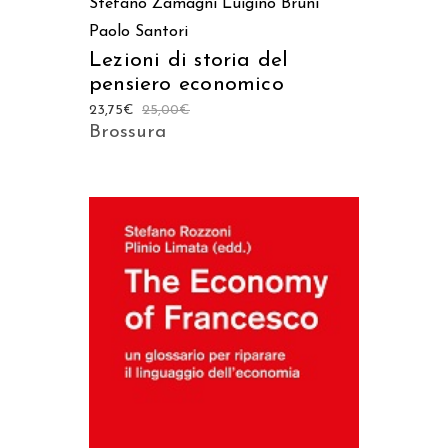
Stefano Zamagni
Luigino Bruni
Paolo Santori
Lezioni di storia del
pensiero economico
23,75
€
25,00
€
Brossura
AGGIUNGI AL CARRELLO