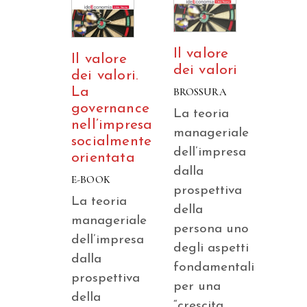
Il valore
Il valore
dei valori
dei valori.
La
BROSSURA
governance
La teoria
nell’impresa
manageriale
socialmente
dell’impresa
orientata
dalla
E-BOOK
prospettiva
La teoria
della
manageriale
persona uno
dell’impresa
degli aspetti
dalla
fondamentali
prospettiva
per una
della
“crescita