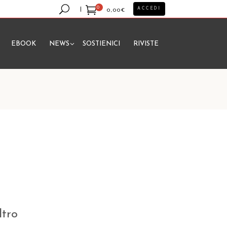
0
ACCEDI
0,00
€
EBOOK
NEWS
SOSTIENICI
RIVISTE
essun prodotto nel carrello.
ltro