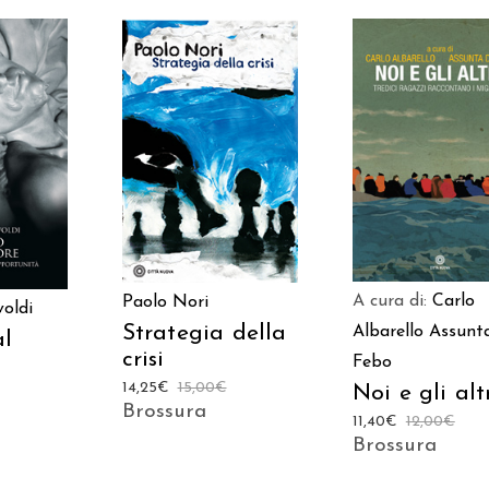
AGGIUNGI AL
AGGIUNGI AL
 AL
CARRELLO
CARRELLO
LO
A cura di:
Carlo
Paolo Nori
voldi
Strategia della
Albarello
Assunt
al
crisi
Febo
14,25
€
15,00
€
Noi e gli alt
Brossura
11,40
€
12,00
€
Brossura