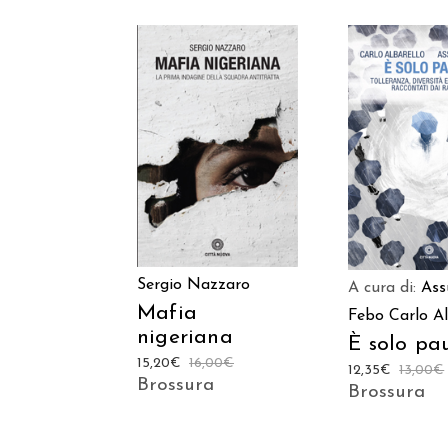
AGGIUNGI AL
AGGIUNGI
CARRELLO
CARREL
Sergio Nazzaro
A cura di:
Ass
Mafia
Febo
Carlo Al
nigeriana
È solo pa
15,20
€
16,00
€
12,35
€
13,00
€
Brossura
Brossura