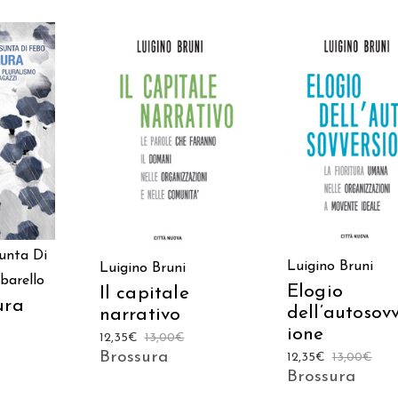
 AL
AGGIUNGI AL
AGGIUNGI AL
LO
CARRELLO
CARRELLO
unta Di
Luigino Bruni
Luigino Bruni
barello
Elogio
Il capitale
ura
dell’autosov
narrativo
ione
12,35
€
13,00
€
Brossura
12,35
€
13,00
€
Brossura