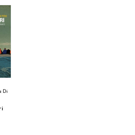
a Di
ri