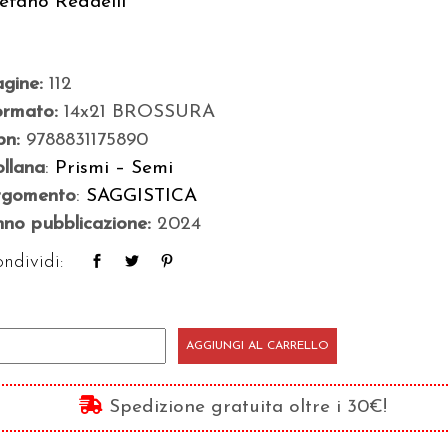
efano Redaelli
agine:
112
ormato:
14x21 BROSSURA
bn:
9788831175890
llana
:
Prismi – Semi
rgomento
:
SAGGISTICA
no pubblicazione:
2024
ndividi:
ercizi
AGGIUNGI AL CARRELLO
uilibrio
Spedizione gratuita oltre i 30€!
antità