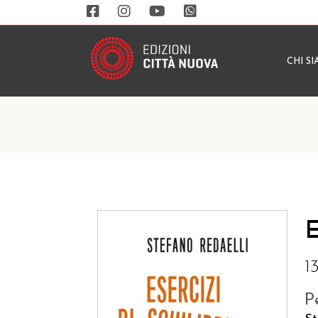
CHI S
E
13
P