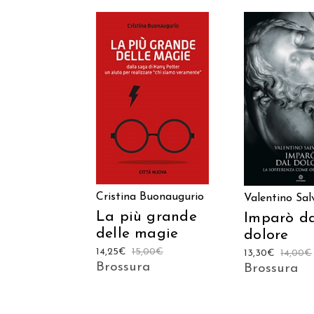
AGGIUNGI AL
AGGIUNGI
CARRELLO
CARREL
Cristina Buonaugurio
Valentino Sal
La più grande
Imparò d
delle magie
dolore
14,25
€
15,00
€
13,30
€
14,00
€
Brossura
Brossura