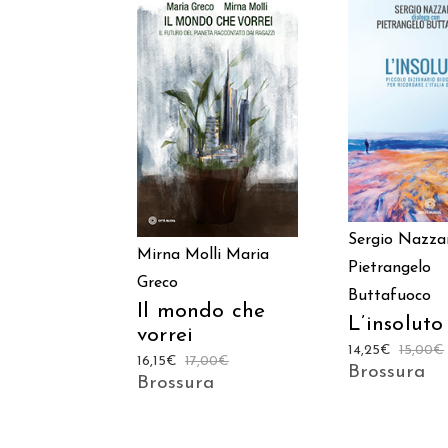
AGGIUNGI
AGGIUNGI AL
CARREL
CARRELLO
Sergio Nazza
Mirna Molli
Maria
Pietrangelo
Greco
Buttafuoco
Il mondo che
L’insoluto
vorrei
14,25
€
15,00
€
16,15
€
17,00
€
Brossura
Brossura