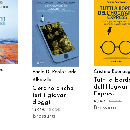
 AL
AGGIUNGI AL
AGGIUNGI AL
LO
CARRELLO
CARRELLO
ro
Cristina Buonaug
Paolo Di Paolo
Carlo
Tutti a bord
Albarello
dell’Hogwart
C’erano anche
Express
ieri i giovani
d’oggi
16,06
€
16,90
€
Brossura
14,25
€
15,00
€
Brossura