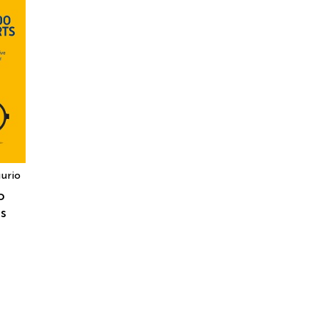
urio
o
s