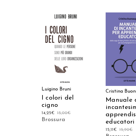
AGGIUNGI AL
AGGIUNGI
CARRELLO
CARREL
Luigino Bruni
Cristina Buo
I colori del
Manuale 
cigno
incantesi
14,25
€
15,00
€
apprendis
Brossura
educatori
15,11
€
15,90
€