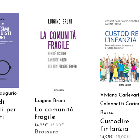
 AL
AGGIUNGI AL
AGGIUNGI AL
LO
CARRELLO
CARRELLO
naugurio
Viviana Carlevari
Luigino Bruni
di
Colonnetti
Carin
mi per
La comunità
Rossa
ti
fragile
Custodire
14,25
€
15,00
€
l’infanzia
Brossura
14,25
€
15,00
€