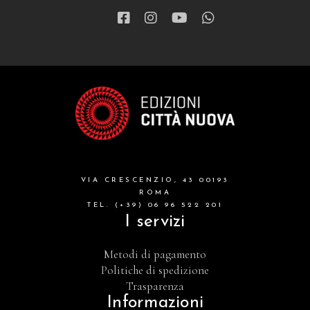
narrativa
letteratura spirituale
grandi opere
formazione cristiana e liturgia
catalogo storico
bibbia
VIA CRESCENZIO, 43 00193
attualita'
ROMA
TEL. (+39) 06 96 522 201
I servizi
Metodi di pagamento
Politiche di spedizione
Trasparenza
Informazioni