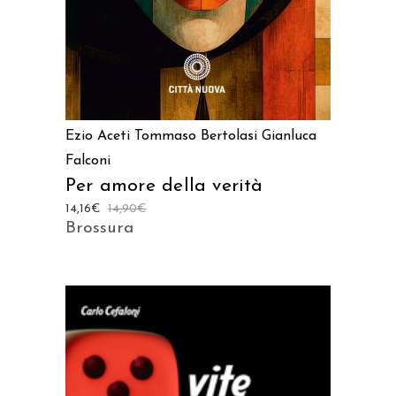
Ezio Aceti
Tommaso Bertolasi
Gianluca
Falconi
Per amore della verità
14,16
€
14,90
€
Brossura