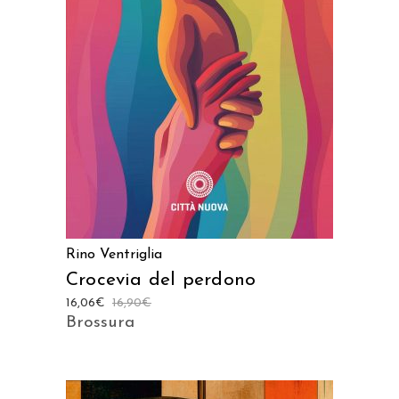
AGGIUNGI AL CARRELLO
Rino Ventriglia
Crocevia del perdono
16,06
€
16,90
€
Brossura