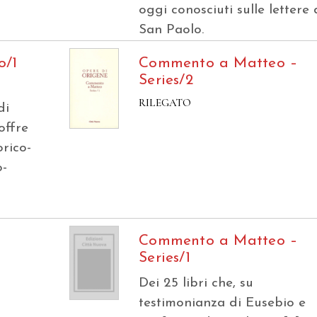
oggi conosciuti sulle lettere 
San Paolo.
o/1
Commento a Matteo –
Series/2
RILEGATO
di
offre
orico-
o-
Commento a Matteo –
Series/1
Dei 25 libri che, su
testimonianza di Eusebio e