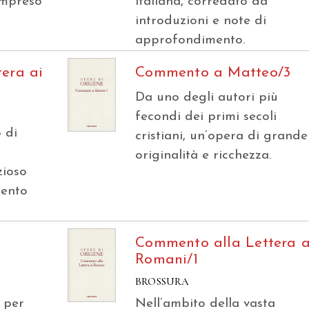
ompreso
italiana, corredato da
introduzioni e note di
approfondimento.
era ai
Commento a Matteo/3
Da uno degli autori più
fecondi dei primi secoli
 di
cristiani, un’opera di grande
originalità e ricchezza.
zioso
mento
e
Commento alla Lettera a
Romani/1
BROSSURA
 per
Nell’ambito della vasta