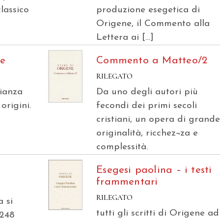
classico
produzione esegetica di
Origene, il Commento alla
Lettera ai […]
de
Commento a Matteo/2
RILEGATO
ianza
Da uno degli autori più
origini.
fecondi dei primi secoli
cristiani, un opera di grand
originalità, ricchez¬za e
complessità.
Esegesi paolina – i testi
frammentari
RILEGATO
a si
tutti gli scritti di Origene ad
-248