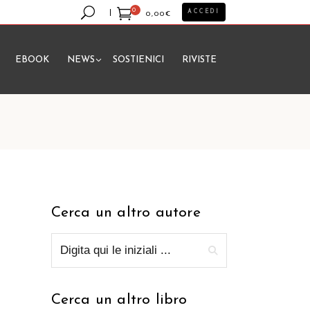
0
ACCEDI
0,00
€
EBOOK
NEWS
SOSTIENICI
RIVISTE
essun prodotto nel carrello.
Cerca un altro autore
Cerca un altro libro