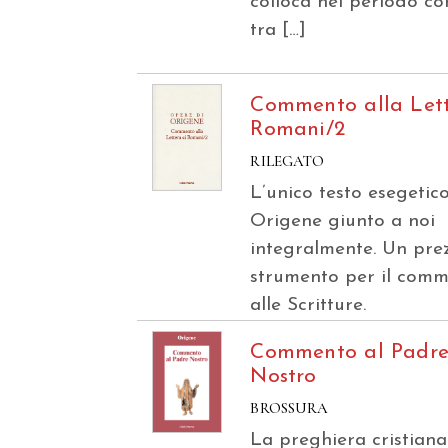
colloca nel periodo c
tra […]
Commento alla Lett
Romani/2
RILEGATO
L’unico testo esegetico
Origene giunto a noi
integralmente. Un pre
strumento per il com
alle Scritture.
Commento al Padr
Nostro
BROSSURA
La preghiera cristiana