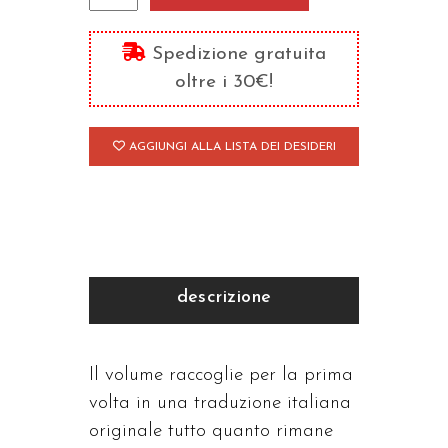
su
Ezechiele
Spedizione gratuita
quantità
oltre i 30€!
AGGIUNGI ALLA LISTA DEI DESIDERI
descrizione
Il volume raccoglie per la prima
volta in una traduzione italiana
originale tutto quanto rimane