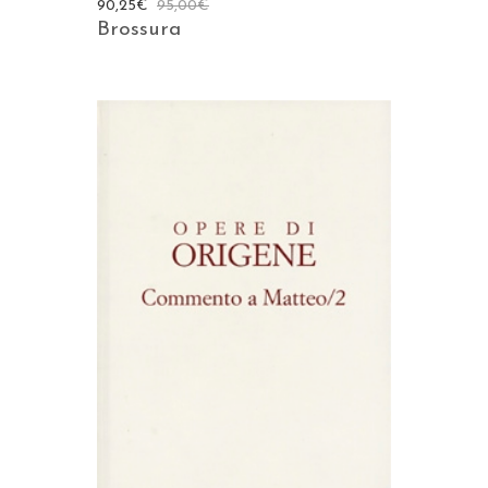
90,25
€
95,00
€
Brossura
AGGIUNGI AL CARRELLO