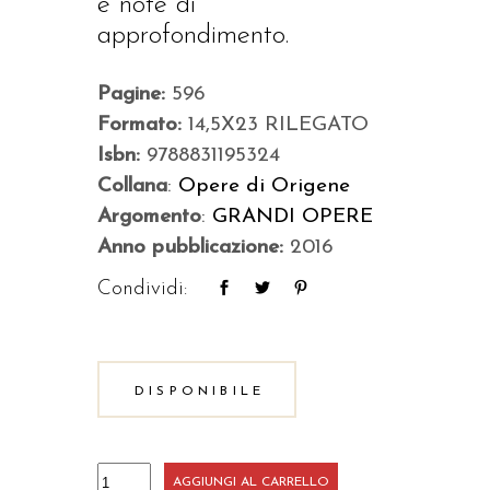
e note di
approfondimento.
Pagine:
596
Formato:
14,5X23 RILEGATO
Isbn:
9788831195324
Collana
:
Opere di Origene
Argomento
:
GRANDI OPERE
Anno pubblicazione:
2016
Condividi:
DISPONIBILE
Omelie
AGGIUNGI AL CARRELLO