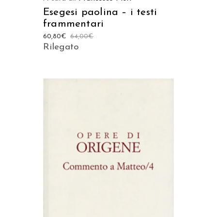
Esegesi paolina – i testi
frammentari
60,80
€
64,00
€
Rilegato
AGGIUNGI AL CARRELLO