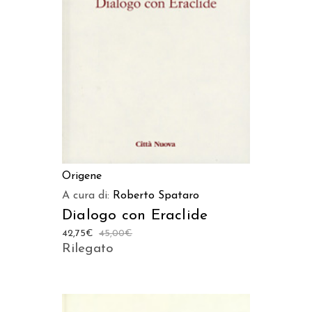
AGGIUNGI AL CARRELLO
Origene
A cura di:
Roberto Spataro
Dialogo con Eraclide
42,75
€
45,00
€
Rilegato