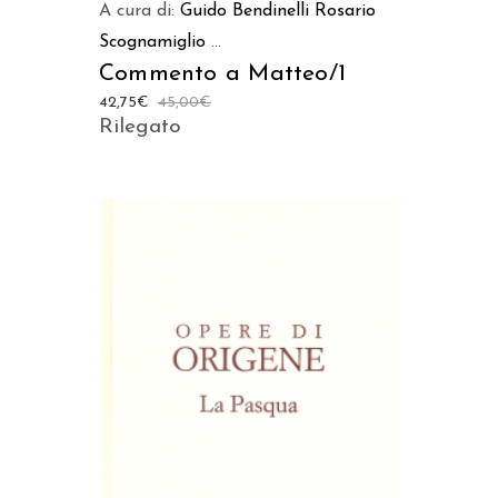
A cura di:
Guido Bendinelli
Rosario
Scognamiglio
...
Commento a Matteo/1
42,75
€
45,00
€
Rilegato
AGGIUNGI AL CARRELLO