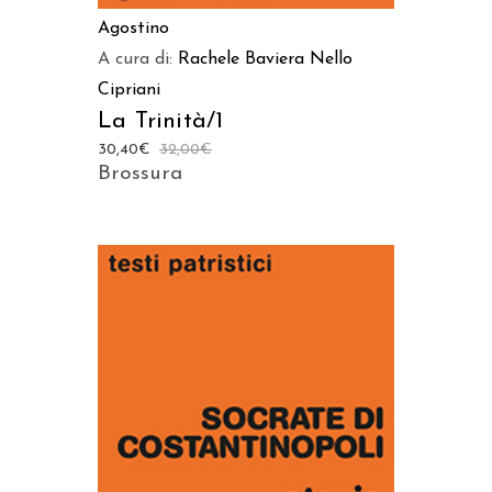
Agostino
A cura di:
Rachele Baviera
Nello
Cipriani
La Trinità/1
30,40
€
32,00
€
Brossura
AGGIUNGI AL CARRELLO