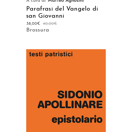
A cura di:
Matteo Agnosini
Parafrasi del Vangelo di
san Giovanni
38,00
€
40,00
€
Brossura
AGGIUNGI AL CARRELLO