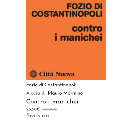
AGGIUNGI AL CARRELLO
Fozio di Costantinopoli
A cura di:
Mauro Mormino
Contro i manichei
28,50
€
30,00
€
Brossura