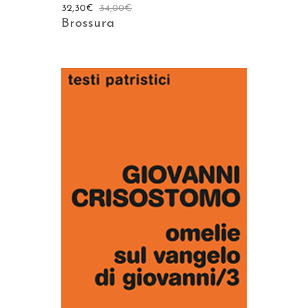
32,30
€
34,00
€
Brossura
AGGIUNGI AL CARRELLO