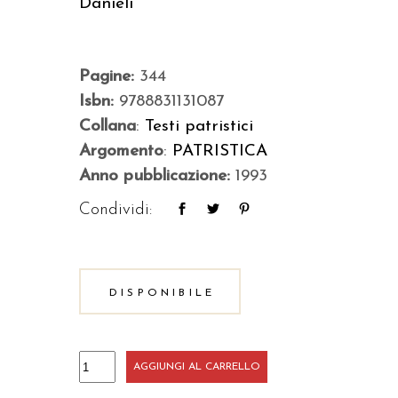
Danieli
Pagine:
344
Isbn:
9788831131087
Collana
:
Testi patristici
Argomento
:
PATRISTICA
Anno pubblicazione:
1993
Condividi:
DISPONIBILE
Omelie
AGGIUNGI AL CARRELLO
su