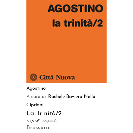
AGGIUNGI AL CARRELLO
Agostino
A cura di:
Rachele Baviera
Nello
Cipriani
La Trinità/2
33,25
€
35,00
€
Brossura