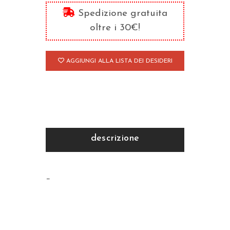
Giosuè
Spedizione gratuita
quantità
oltre i 30€!
AGGIUNGI ALLA LISTA DEI DESIDERI
descrizione
–