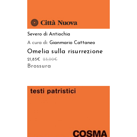
Severo di Antiochia
A cura di:
Gianmario Cattaneo
Omelia sulla risurrezione
21,85
€
23,00
€
Brossura