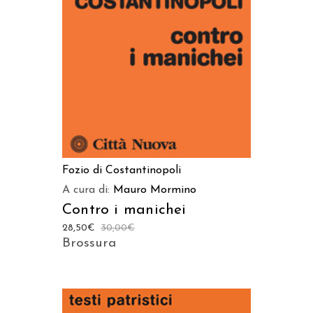
AGGIUNGI AL CARRELLO
Fozio di Costantinopoli
A cura di:
Mauro Mormino
Contro i manichei
28,50
€
30,00
€
Brossura