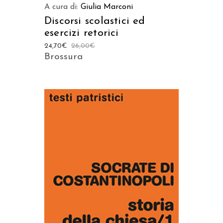
A cura di:
Giulia Marconi
Discorsi scolastici ed
esercizi retorici
24,70
€
26,00
€
Brossura
AGGIUNGI AL CARRELLO