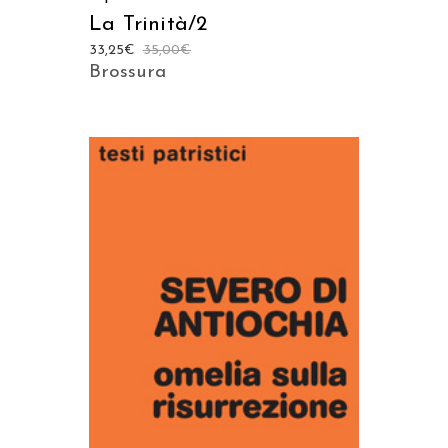
La Trinità/2
33,25
€
35,00
€
Brossura
AGGIUNGI AL CARRELLO