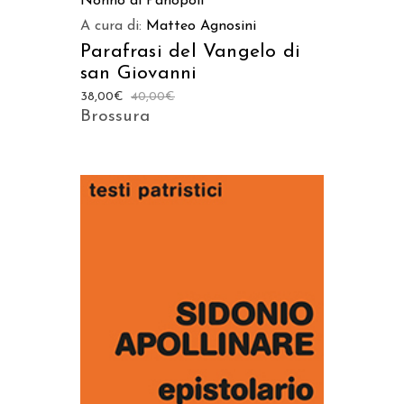
Nonno di Panopoli
A cura di:
Matteo Agnosini
Parafrasi del Vangelo di
san Giovanni
38,00
€
40,00
€
Brossura
AGGIUNGI AL CARRELLO