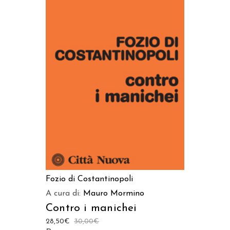
AGGIUNGI AL CARRELLO
Fozio di Costantinopoli
A cura di:
Mauro Mormino
Contro i manichei
28,50
€
30,00
€