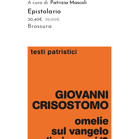
A cura di:
Patrizia Mascoli
Epistolario
30,40
€
32,00
€
Brossura
AGGIUNGI AL CARRELLO