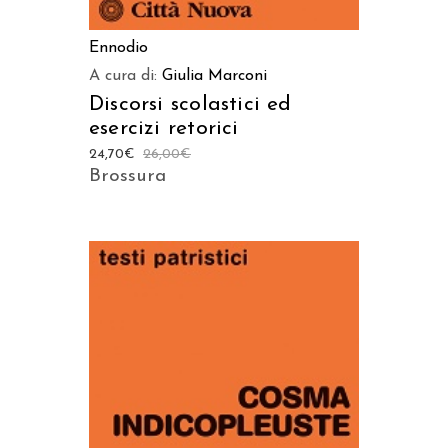
Ennodio
A cura di:
Giulia Marconi
Discorsi scolastici ed
esercizi retorici
24,70
€
26,00
€
Brossura
AGGIUNGI AL CARRELLO