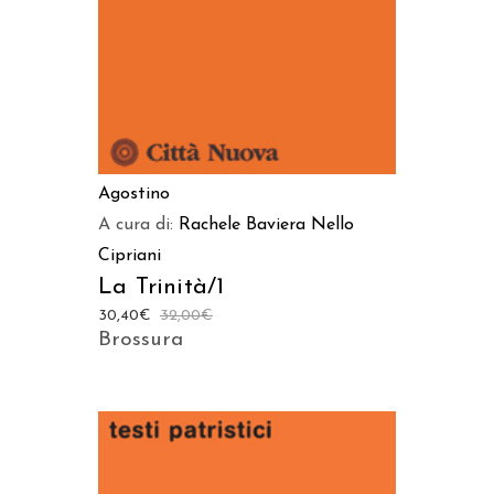
Agostino
A cura di:
Rachele Baviera
Nello
Cipriani
La Trinità/1
30,40
€
32,00
€
Brossura