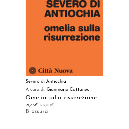
AGGIUNGI AL CARRELLO
Severo di Antiochia
A cura di:
Gianmario Cattaneo
Omelia sulla risurrezione
21,85
€
23,00
€
Brossura