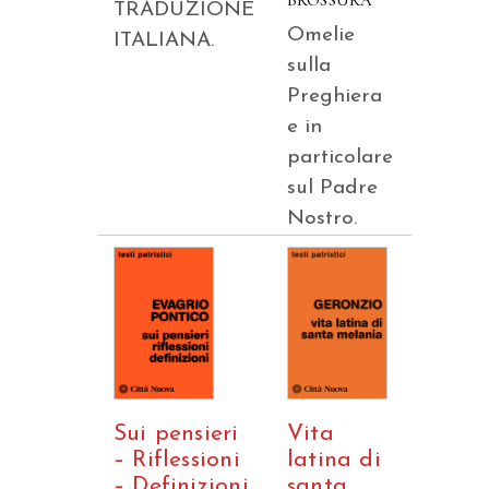
BROSSURA
TRADUZIONE
Omelie
ITALIANA.
sulla
Preghiera
e in
particolare
sul Padre
Nostro.
Sui pensieri
Vita
– Riflessioni
latina di
– Definizioni
santa