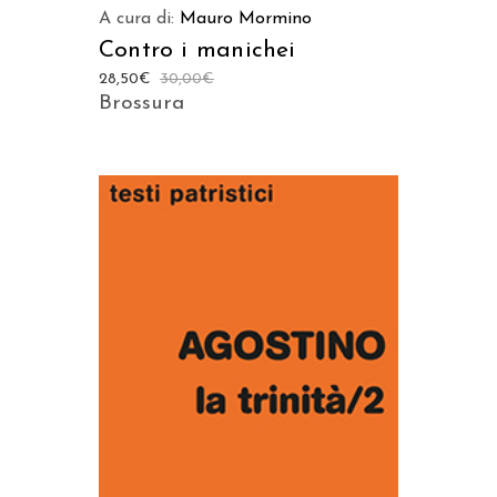
A cura di:
Mauro Mormino
Contro i manichei
28,50
€
30,00
€
Brossura
AGGIUNGI AL CARRELLO