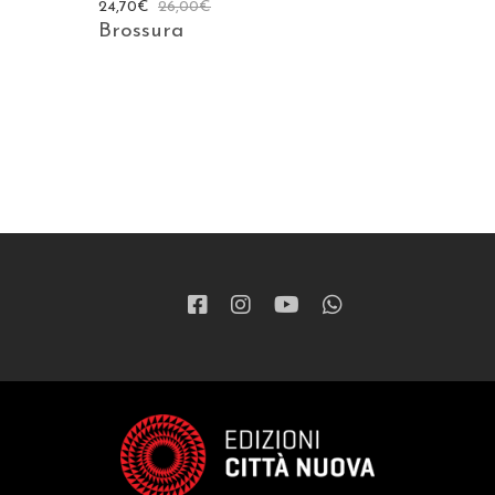
24,70
€
26,00
€
Brossura