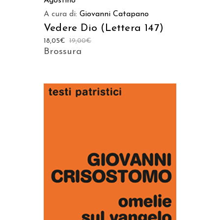
Agostino
A cura di:
Giovanni Catapano
Vedere Dio (Lettera 147)
18,05
€
19,00
€
Brossura
AGGIUNGI AL CARRELLO