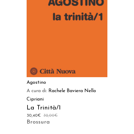
AGGIUNGI AL CARRELLO
Agostino
A cura di:
Rachele Baviera
Nello
Cipriani
La Trinità/1
30,40
€
32,00
€
Brossura