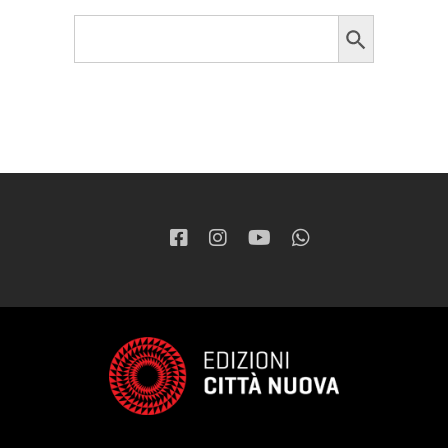
Search Button
Search
for: