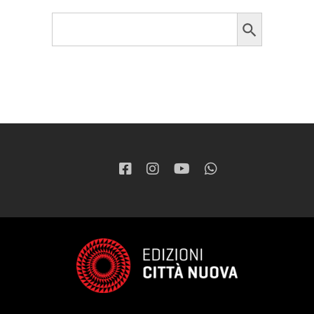
Search Button
Search
for: