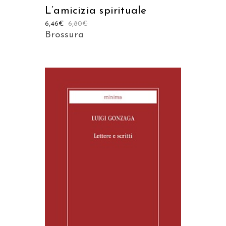
L’amicizia spirituale
6,46
€
6,80
€
Brossura
AGGIUNGI AL CARRELLO