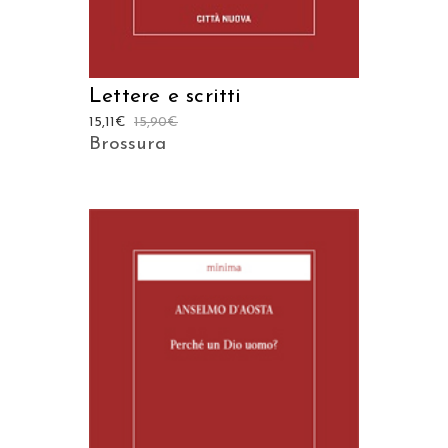
Lettere e scritti
15,11
€
15,90
€
Brossura
AGGIUNGI AL CARRELLO