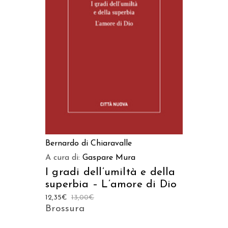
AGGIUNGI AL CARRELLO
Bernardo di Chiaravalle
A cura di:
Gaspare Mura
I gradi dell’umiltà e della
superbia – L’amore di Dio
12,35
€
13,00
€
Brossura