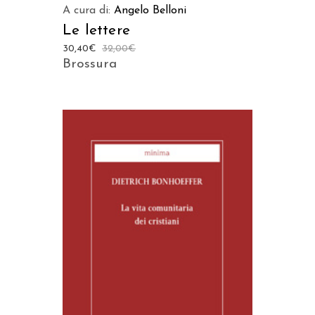
A cura di:
Angelo Belloni
Le lettere
30,40
€
32,00
€
Brossura
AGGIUNGI AL CARRELLO