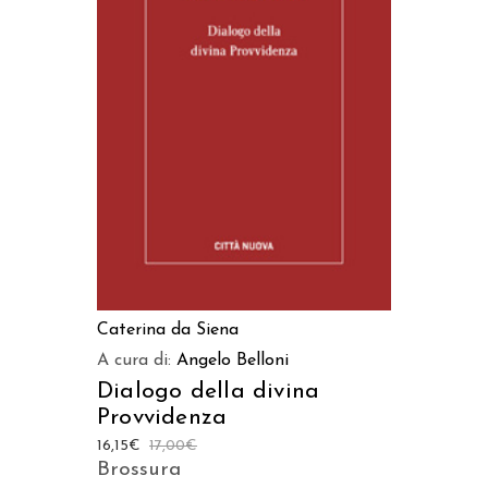
AGGIUNGI AL CARRELLO
Caterina da Siena
A cura di:
Angelo Belloni
Dialogo della divina
Provvidenza
16,15
€
17,00
€
Brossura