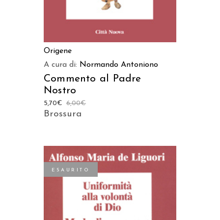
Origene
A cura di:
Normando Antoniono
Commento al Padre
Nostro
5,70
€
6,00
€
Brossura
ESAURITO