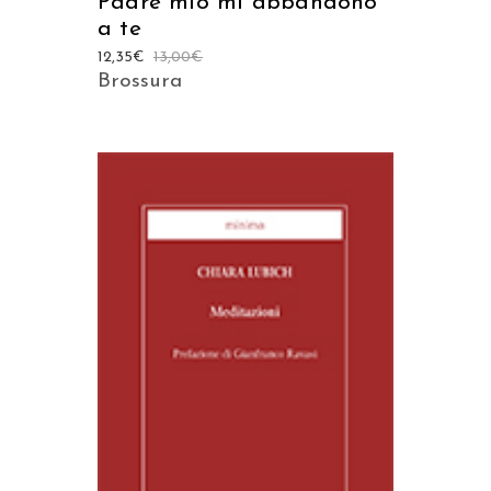
Padre mio mi abbandono
a te
12,35
€
13,00
€
Brossura
AGGIUNGI AL CARRELLO