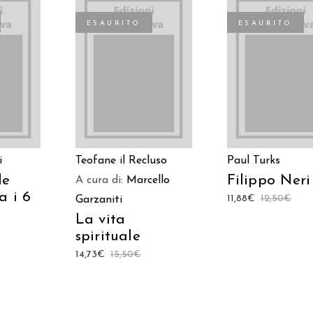
ESAURITO
ESAURITO
TO
LEGGI TUTTO
LEGGI TUTT
i
Teofane il Recluso
Paul Turks
le
Filippo Neri
A cura di:
Marcello
a i 6
11,88
€
12,50
€
Garzaniti
La vita
spirituale
14,73
€
15,50
€