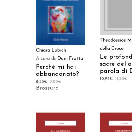
LEGGI TUT
AGGIUNGI AL CARRELLO
Theodossios M
della Croce
Chiara Lubich
Le profond
A cura di:
Doni Fratta
sacre della
Perché mi hai
parola di 
abbandonato?
10,93
€
11,50
€
8,55
€
9,00
€
Brossura