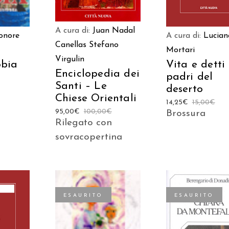
A cura di:
Juan Nadal
A cura di:
Lucian
onore
Canellas
Stefano
Mortari
Virgulin
Vita e detti
bbia
Enciclopedia dei
padri del
Santi – Le
deserto
Chiese Orientali
14,25
€
15,00
€
95,00
€
100,00
€
Brossura
Rilegato con
sovracopertina
ESAURITO
ESAURITO