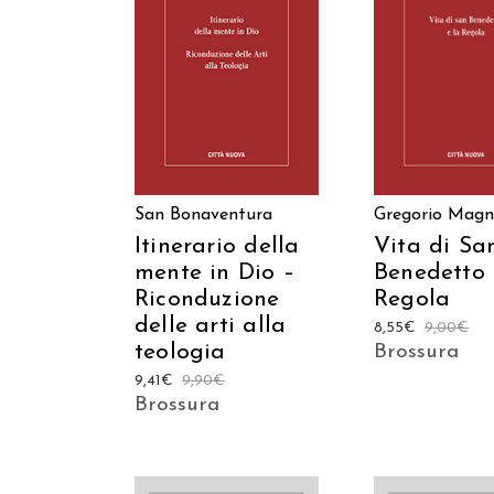
AGGIUNGI AL CARRELLO
AGGIUNGI AL C
San Bonaventura
Gregorio Mag
Itinerario della
Vita di Sa
mente in Dio –
Benedetto 
Riconduzione
Regola
delle arti alla
8,55
€
9,00
€
teologia
Brossura
9,41
€
9,90
€
Brossura