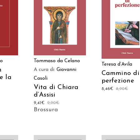
ARRELLO
AGGIUNGI AL CARRELLO
AGGIUNGI AL CAR
no
Tommaso da Celano
Teresa d’Avila
n
A cura di:
Giovanni
Cammino di
e la
Casoli
perfezione
Vita di Chiara
8,46
€
8,90
€
d’Assisi
9,41
€
9,90
€
Brossura