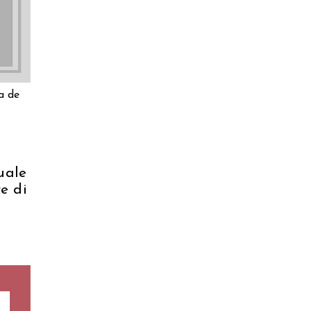
O
a de
tuale
e di