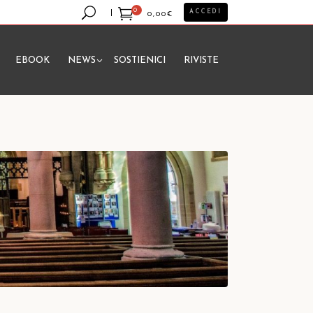
0
ACCEDI
0,00
€
EBOOK
NEWS
SOSTIENICI
RIVISTE
essun prodotto nel carrello.