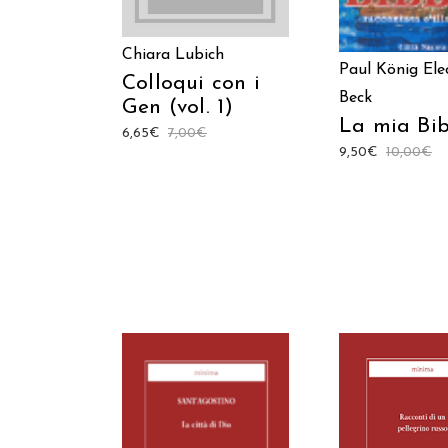
Chiara Lubich
Paul König
Ele
Colloqui con i
Beck
Gen (vol. 1)
La mia Bi
6,65
€
7,00
€
9,50
€
10,00
€