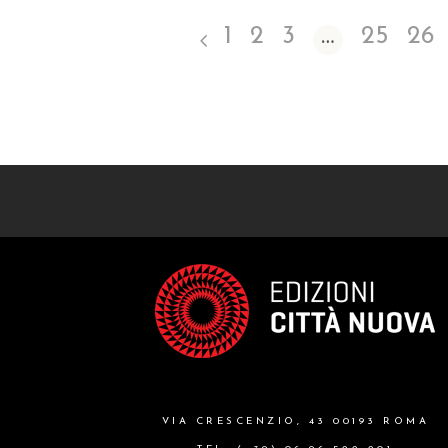
1
2
3
…
25
26
VIA CRESCENZIO, 43 00193 ROMA