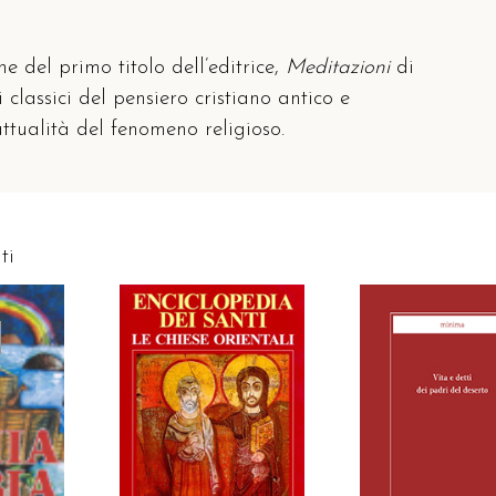
e del primo titolo dell’editrice,
Meditazioni
di
classici del pensiero cristiano antico e
’attualità del fenomeno religioso.
ti
AGGIUNGI AL CARRELLO
TO
AGGIUNGI AL CAR