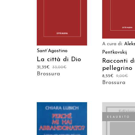
AGGIUNGI AL C
AGGIUNGI AL CARRELLO
A cura di:
Aleks
Sant’Agostino
Pentkovskij
La città di Dio
Racconti d
31,35
€
33,00
€
pellegrino 
Brossura
8,55
€
9,00
€
Brossura
ESAURITO