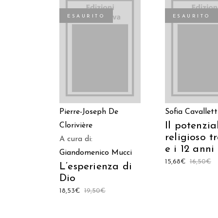
ESAURITO
ESAURITO
LEGGI TUTTO
LEGGI TUT
Pierre-Joseph De
Sofia Cavallett
Il potenzia
Clorivière
religioso tr
A cura di:
e i 12 anni
Giandomenico Mucci
15,68
€
16,50
€
L’esperienza di
Dio
18,53
€
19,50
€