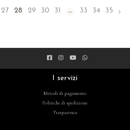
27
28
29
30
31
…
33
34
35
I servizi
Metodi di pagamento
Politiche di spedizione
Trasparenza