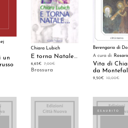
ARRELLO
LEGGI TUTT
LEGGI TUTTO
ej
Berengario di D
Chiara Lubich
A cura di:
Rosari
E torna Natale…
i un
Vita di Chi
6,65
€
7,00
€
russo
Brossura
da Montefal
9,50
€
10,00
€
ESAURITO