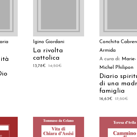
TO
AGGIUNGI AL CARRELLO
LEGGI TUTT
aria
Igino Giordani
Conchita Cabrer
La rivolta
Armida
cattolica
ità
A cura di:
Marie-
13,78
€
14,50
€
Michel Philipon
Dio
Diario spiri
di una madr
famiglia
16,63
€
17,50
€