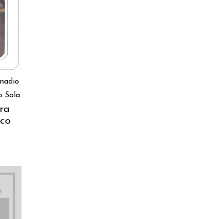
ragazzi
O
patristica
narrativa
letteratura spirituale
onadio
grandi opere
o Sala
ara
formazione cristiana e
co
liturgia
catalogo storico
bibbia
attualita'