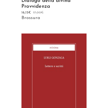
Dialogo della divina
Provvidenza
16,15
€
17,00
€
Brossura
AGGIUNGI AL CARRELLO