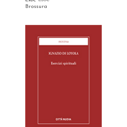
6,46
€
6,80
€
Brossura
AGGIUNGI AL CARRELLO