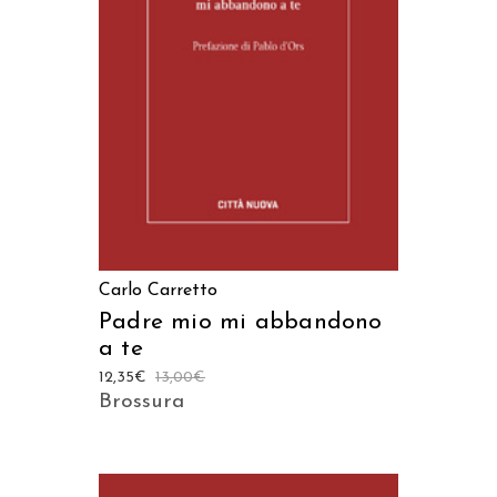
AGGIUNGI AL CARRELLO
Carlo Carretto
Padre mio mi abbandono
a te
12,35
€
13,00
€
Brossura