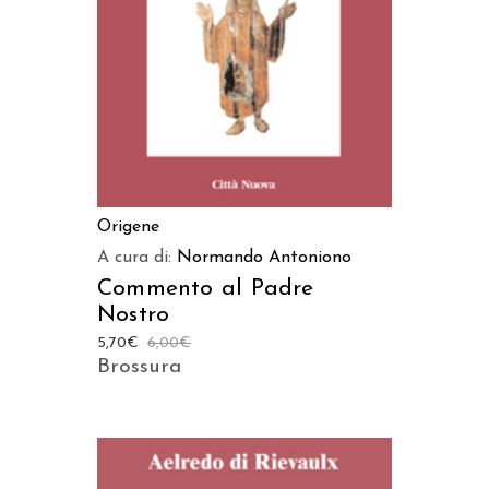
Origene
A cura di:
Normando Antoniono
Commento al Padre
Nostro
5,70
€
6,00
€
Brossura