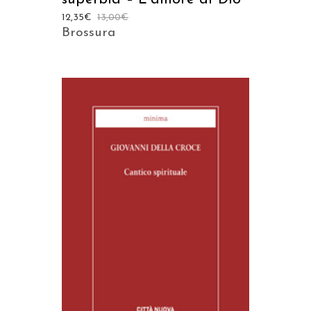
12,35
€
13,00
€
Brossura
AGGIUNGI AL CARRELLO