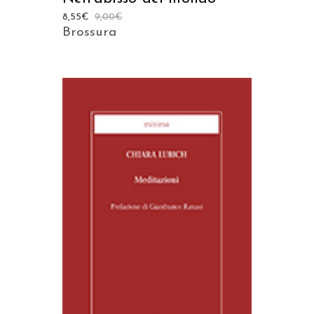
8,55
€
9,00
€
Brossura
AGGIUNGI AL CARRELLO