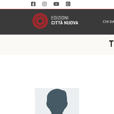
CHI S
T