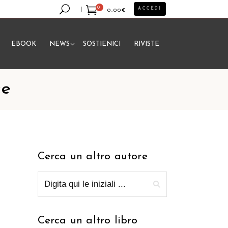
0
ACCEDI
0,00
€
EBOOK
NEWS
SOSTIENICI
RIVISTE
essun prodotto nel carrello.
ce
Cerca un altro autore
Cerca un altro libro